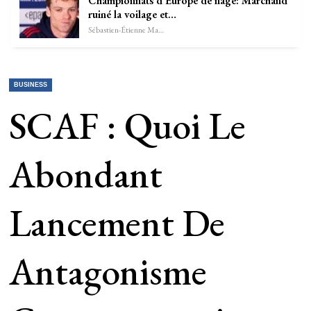
Championnats d’Europe de nage: Marchand
ruiné la voilage et…
Sébastien-Étienne Marechal
BUSINESS
SCAF : Quoi Le
Abondant
Lancement De
Antagonisme