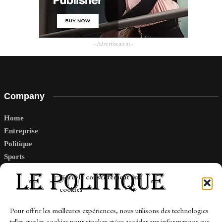
- Advertisement -
Company
Home
Entreprise
Politique
Sports
Tech
Gérer le consentement aux
Travail
cookies
Finance-Marches
Pour offrir les meilleures expériences, nous utilisons des technologies
telles que les cookies pour stocker et/ou accéder aux informations sur