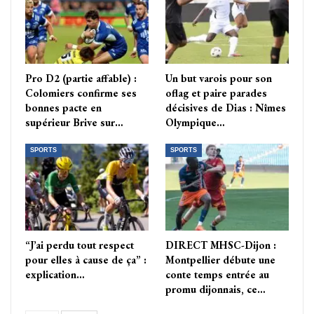
Pro D2 (partie affable) :
Un but varois pour son
Colomiers confirme ses
oflag et paire parades
bonnes pacte en
décisives de Dias : Nîmes
supérieur Brive sur…
Olympique…
SPORTS
SPORTS
“J’ai perdu tout respect
DIRECT MHSC-Dijon :
pour elles à cause de ça” :
Montpellier débute une
explication…
conte temps entrée au
promu dijonnais, ce…