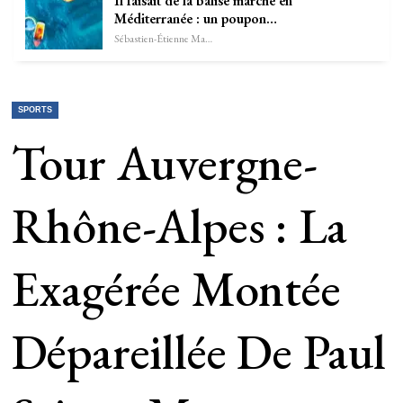
Il faisait de la balise marche en
Méditerranée : un poupon…
Sébastien-Étienne Marechal
SPORTS
Tour Auvergne-
Rhône-Alpes : La
Exagérée Montée
Dépareillée De Paul