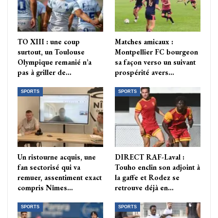
TO XIII : une coup
Matches amicaux :
surtout, un Toulouse
Montpellier FC bourgeon
Olympique remanié n’a
sa façon verso un suivant
pas à griller de…
prospérité avers…
SPORTS
SPORTS
Un ristourne acquis, une
DIRECT RAF-Laval :
fan sectorisé qui va
Touho enclin son adjoint à
remuer, assentiment exact
la gaffe et Rodez se
compris Nîmes…
retrouve déjà en…
SPORTS
SPORTS