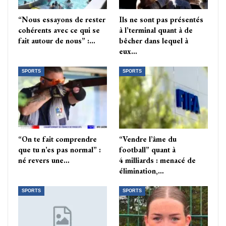
“Nous essayons de rester
Ils ne sont pas présentés
cohérents avec ce qui se
à l’terminal quant à de
fait autour de nous” :…
bêcher dans lequel à
eux…
SPORTS
SPORTS
“On te fait comprendre
“Vendre l’âme du
que tu n’es pas normal” :
football” quant à
né revers une…
4 milliards : menacé de
élimination,…
SPORTS
SPORTS