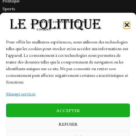
Politique
Sports
Tech
Gérer le consentement aux
Travail
cookies
Finance-Marches
Pour offrir les meilleures expériences, nous utilisons des technologies
telles que les cookies pour stocker et/ou accéder aux informations sur
Links
l'appareil. Le consentement à ces technologies nous permettra de
traiter des données telles que le comportement de navigation ou les
Contact
identifiants uniques sur ce site. Ne pas consentir ou retirer son
Sitemap
consentement peut affecter négativement certaines caractéristiques et
fonctions.
Manage services
News
Finance-Marches
Politics
ACCEPTER
Business
Tech
Health
Sports
Travel
REFUSER