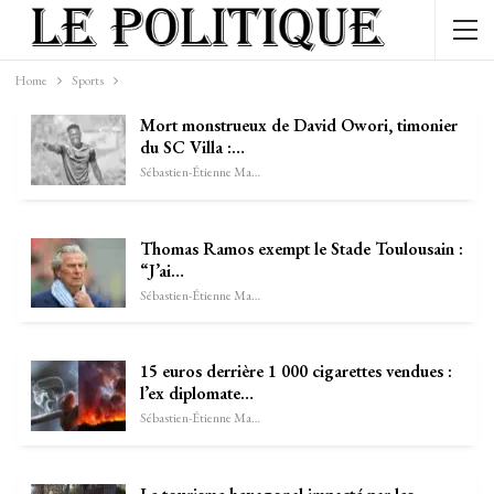
Home
Sports
Mort monstrueux de David Owori, timonier
du SC Villa :…
Sébastien-Étienne Marechal
Thomas Ramos exempt le Stade Toulousain :
“J’ai…
Sébastien-Étienne Marechal
15 euros derrière 1 000 cigarettes vendues :
l’ex diplomate…
Sébastien-Étienne Marechal