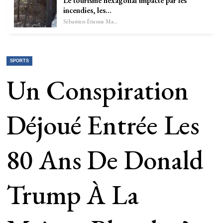
Le tourisme hexagonal impacté par les
incendies, les…
Sébastien-Étienne Marechal
SPORTS
Un Conspiration
Déjoué Entrée Les
80 Ans De Donald
Trump À La