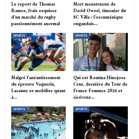
Le report de Thomas
Mort monstrueux de
Ramos, frais esquisse
David Owori, timonier du
d’un marché du rugby
SC Villa : l’oecuménique
passionnément anormal
ougandais…
SPORTS
SPORTS
Malgré l’anéantissement
Qui est Romina Hinojosa
du épreuve Vaquerin,
Cruz, dernière du Tour de
Lacaune se mobilise quant
France Femmes 2026 et
à…
cicérone…
SPORTS
SPORTS