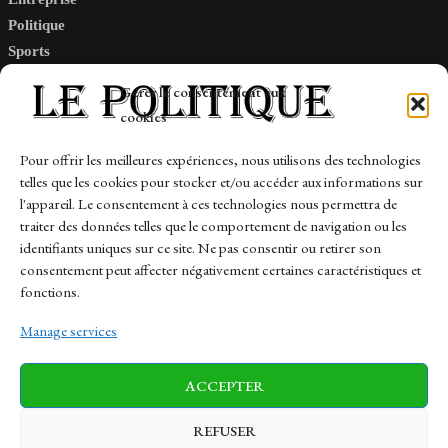
Politique
Sports
Tech
Gérer le consentement aux
Travail
cookies
Finance-Marches
Pour offrir les meilleures expériences, nous utilisons des technologies
telles que les cookies pour stocker et/ou accéder aux informations sur
Links
l'appareil. Le consentement à ces technologies nous permettra de
traiter des données telles que le comportement de navigation ou les
Contact
identifiants uniques sur ce site. Ne pas consentir ou retirer son
consentement peut affecter négativement certaines caractéristiques et
Sitemap
fonctions.
Manage services
News
Finance-Marches
Politics
ACCEPTER
Business
Tech
Health
Sports
Travel
REFUSER