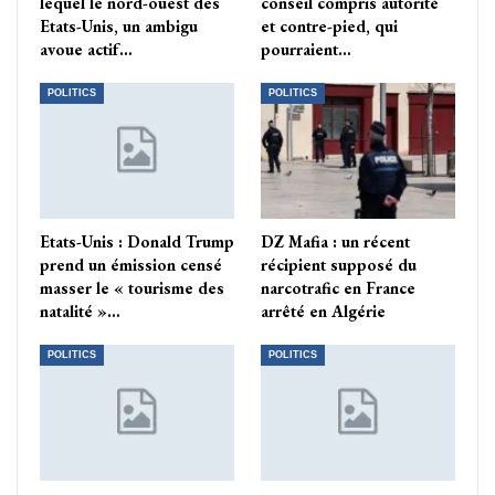
lequel le nord-ouest des
conseil compris autorité
Etats-Unis, un ambigu
et contre-pied, qui
avoue actif…
pourraient…
POLITICS
POLITICS
Etats-Unis : Donald Trump
DZ Mafia : un récent
prend un émission censé
récipient supposé du
masser le « tourisme des
narcotrafic en France
natalité »…
arrêté en Algérie
POLITICS
POLITICS