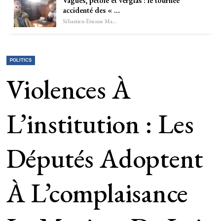
Vagues, pétole et verglas : le tournée
accidenté des « …
Sébastien-Étienne Marechal
POLITICS
Violences À
L’institution : Les
Députés Adoptent
À L’complaisance