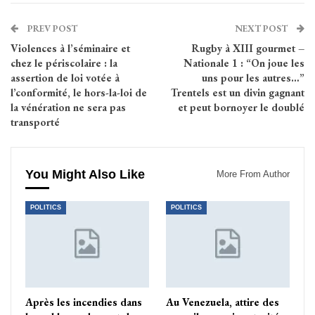
PREV POST
NEXT POST
Violences à l’séminaire et
Rugby à XIII gourmet –
chez le périscolaire : la
Nationale 1 : “On joue les
assertion de loi votée à
uns pour les autres…”
l’conformité, le hors-la-loi de
Trentels est un divin gagnant
la vénération ne sera pas
et peut bornoyer le doublé
transporté
You Might Also Like
More From Author
POLITICS
POLITICS
Après les incendies dans
Au Venezuela, attire des