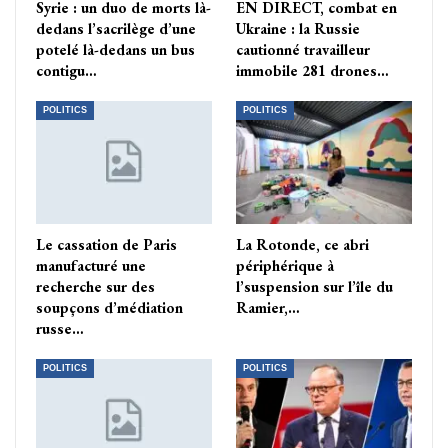
Syrie : un duo de morts là-
EN DIRECT, combat en
dedans l’sacrilège d’une
Ukraine : la Russie
potelé là-dedans un bus
cautionné travailleur
contigu…
immobile 281 drones…
POLITICS
POLITICS
Le cassation de Paris
La Rotonde, ce abri
manufacturé une
périphérique à
recherche sur des
l’suspension sur l’île du
soupçons d’médiation
Ramier,…
russe…
POLITICS
POLITICS