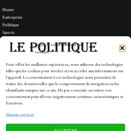
Home
Entreprise
Politique
Sports
Tech
Gérer le consentement aux
Travail
cookies
Finance-Marches
Pour offrir les meilleures expériences, nous utilisons des technologies
telles que les cookies pour stocker et/ou accéder aux informations sur
Links
l'appareil. Le consentement à ces technologies nous permettra de
traiter des données telles que le comportement de navigation ou les
Contact
identifiants uniques sur ce site. Ne pas consentir ou retirer son
consentement peut affecter négativement certaines caractéristiques et
Sitemap
fonctions.
Manage services
News
Finance-Marches
Politics
ACCEPTER