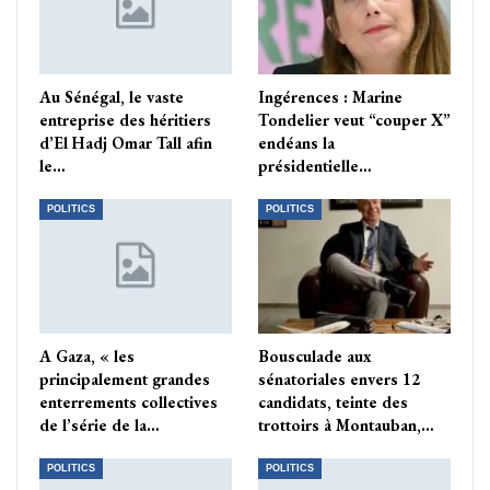
Au Sénégal, le vaste
Ingérences : Marine
entreprise des héritiers
Tondelier veut “couper X”
d’El Hadj Omar Tall afin
endéans la
le…
présidentielle…
POLITICS
POLITICS
A Gaza, « les
Bousculade aux
principalement grandes
sénatoriales envers 12
enterrements collectives
candidats, teinte des
de l’série de la…
trottoirs à Montauban,…
POLITICS
POLITICS