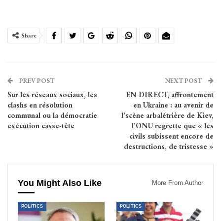
Share
PREV POST
NEXT POST
Sur les réseaux sociaux, les
EN DIRECT, affrontement
clashs en résolution
en Ukraine : au avenir de
communal ou la démocratie
l’scène arbalétrière de Kiev,
exécution casse-tête
l’ONU regrette que « les
civils subissent encore de
destructions, de tristesse »
You Might Also Like
More From Author
POLITICS
POLITICS