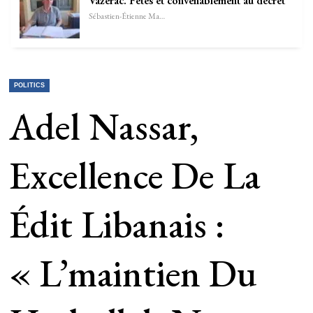
Vazerac. Fêtes et convenablement au décret
Sébastien-Étienne Marechal
POLITICS
Adel Nassar,
Excellence De La
Édit Libanais :
« L’maintien Du