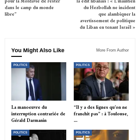
pour la Moldavie de rester
la édit libanais : « L’maintien
dans le camp du monde
du Hezbollah ne incident
libre”
que alambiquer la
avertissement de politique
du Liban en tenant Israël »
You Might Also Like
More From Author
POLITICS
POLITICS
La manoeuvre du
“Il y a des lignes qu’on ne
interruption contrariée de
franchit pas” : à Toulouse,
Gérald Darmanin
…
POLITICS
POLITICS