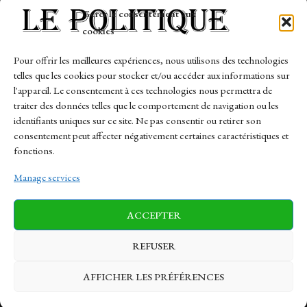
Tech
Gérer le consentement aux
Travail
cookies
Finance-Marches
Pour offrir les meilleures expériences, nous utilisons des technologies
telles que les cookies pour stocker et/ou accéder aux informations sur
Links
l'appareil. Le consentement à ces technologies nous permettra de
traiter des données telles que le comportement de navigation ou les
Contact
identifiants uniques sur ce site. Ne pas consentir ou retirer son
Sitemap
consentement peut affecter négativement certaines caractéristiques et
fonctions.
Manage services
News
Finance-Marches
Politics
ACCEPTER
Business
Tech
Health
Sports
Travel
REFUSER
AFFICHER LES PRÉFÉRENCES
© 1997-2026 - lepolitique.net. All Rights Reserved.