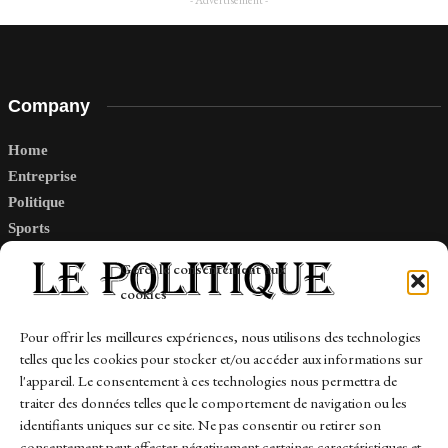
- Advertisement -
Company
Home
Entreprise
Politique
Sports
Tech
Gérer le consentement aux
Travail
cookies
Finance-Marches
Pour offrir les meilleures expériences, nous utilisons des technologies
telles que les cookies pour stocker et/ou accéder aux informations sur
Links
l'appareil. Le consentement à ces technologies nous permettra de
traiter des données telles que le comportement de navigation ou les
Contact
identifiants uniques sur ce site. Ne pas consentir ou retirer son
Sitemap
consentement peut affecter négativement certaines caractéristiques et