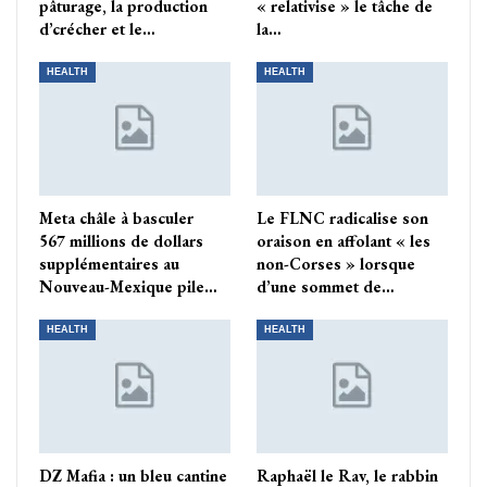
pâturage, la production
« relativise » le tâche de
d’crécher et le…
la…
HEALTH
HEALTH
Meta châle à basculer
Le FLNC radicalise son
567 millions de dollars
oraison en affolant « les
supplémentaires au
non-Corses » lorsque
Nouveau-Mexique pile…
d’une sommet de…
HEALTH
HEALTH
DZ Mafia : un bleu cantine
Raphaël le Rav, le rabbin