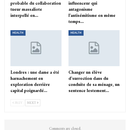
probable du collaboration
influenceur qui
tueur massaliote
antagonisme
interpellé en…
l’antisémitisme en même
temps…
HEALTH
HEALTH
Londres : une dame a été
Changer un élève
harnachement en
d’surrection dans du
exploration derrière
conduite de sa ménage, un
capital poignardé…
sentence lestement…
PREV
NEXT
Comments are closed.