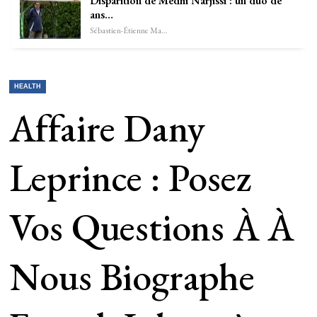
Disparition de Medhi Narjissi : un duo de
ans…
Sébastien-Étienne Marechal
HEALTH
Affaire Dany
Leprince : Posez
Vos Questions À À
Nous Biographe