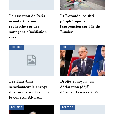
Le cassation de Paris
La Rotonde, ce abri
manufacturé une
périphérique à
recherche sur des
l’suspension sur l’île du
soupçons d’médiation
Ramier,…
russe…
POLITICS
POLITICS
Les Etats-Unis
Droite et noyau : un
sanctionnent le envoyé
déclaration (déjà)
des forces armées cubain,
découvert envers 2027
le collectif Alvaro…
POLITICS
POLITICS