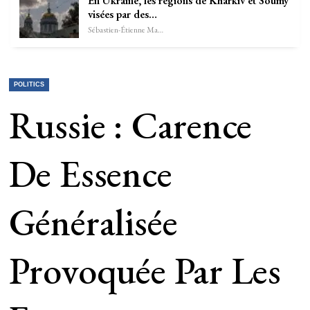
En Ukraine, les régions de Kharkiv et Soumy
visées par des…
Sébastien-Étienne Marechal
POLITICS
Russie : Carence
De Essence
Généralisée
Provoquée Par Les