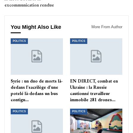
excommunication rendue
You Might Also Like
More From Author
POLITICS
POLITICS
Syrie : un duo de morts là-
EN DIRECT, combat en
dedans l’sacrilège d’une
Ukraine : la Russie
potelé là-dedans un bus
cautionné travailleur
contigu…
immobile 281 drones…
POLITICS
POLITICS