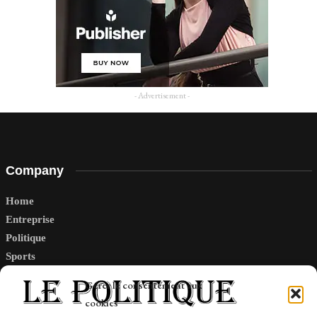
- Advertisement -
Company
Home
Entreprise
Politique
Sports
Tech
Gérer le consentement aux
Travail
cookies
Finance-Marches