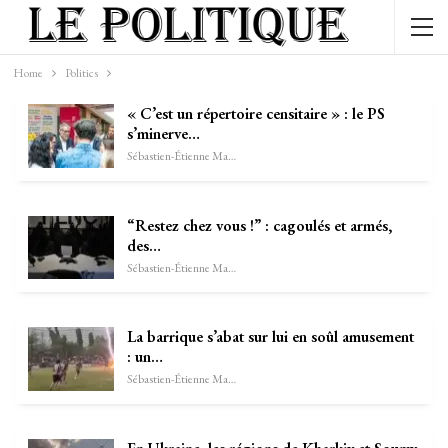
Home
Politics
« C’est un répertoire censitaire » : le PS
s’minerve…
Sébastien-Étienne Marechal
“Restez chez vous !” : cagoulés et armés,
des…
Sébastien-Étienne Marechal
La barrique s’abat sur lui en soûl amusement
: un…
Sébastien-Étienne Marechal