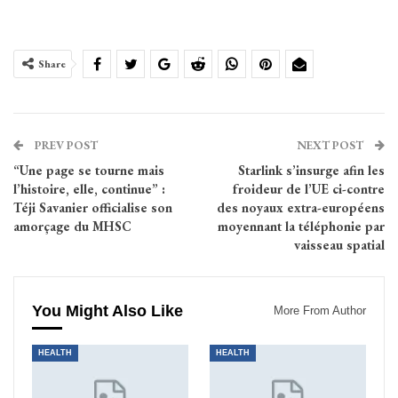
Share
PREV POST
NEXT POST
“Une page se tourne mais
Starlink s’insurge afin les
l’histoire, elle, continue” :
froideur de l’UE ci-contre
Téji Savanier officialise son
des noyaux extra-européens
amorçage du MHSC
moyennant la téléphonie par
vaisseau spatial
You Might Also Like
More From Author
HEALTH
HEALTH