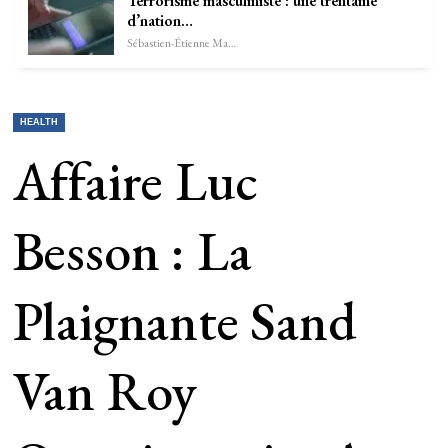
Terrorisme masculiniste : une trentaine
d’nation…
Sébastien-Étienne Marechal
HEALTH
Affaire Luc
Besson : La
Plaignante Sand
Van Roy