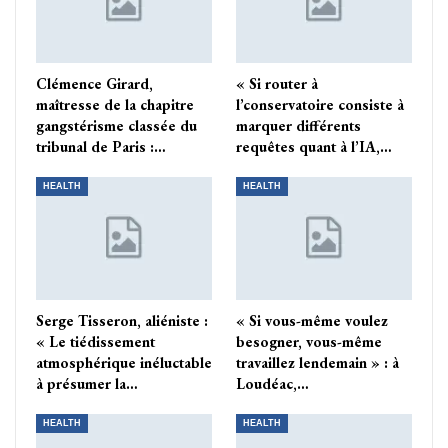
Clémence Girard,
« Si router à
maîtresse de la chapitre
l’conservatoire consiste à
gangstérisme classée du
marquer différents
tribunal de Paris :…
requêtes quant à l’IA,…
HEALTH
HEALTH
Serge Tisseron, aliéniste :
« Si vous-même voulez
« Le tiédissement
besogner, vous-même
atmosphérique inéluctable
travaillez lendemain » : à
à présumer la…
Loudéac,…
HEALTH
HEALTH