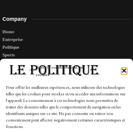
Company
Home
Entreprise
Politique
Sports
Tech
Gérer le consentement aux
Travail
cookies
Finance-Marches
Pour offrir les meilleures expériences, nous utilisons des technologies
telles que les cookies pour stocker et/ou accéder aux informations sur
Links
l'appareil. Le consentement à ces technologies nous permettra de
traiter des données telles que le comportement de navigation ou les
Contact
identifiants uniques sur ce site. Ne pas consentir ou retirer son
consentement peut affecter négativement certaines caractéristiques et
Sitemap
fonctions.