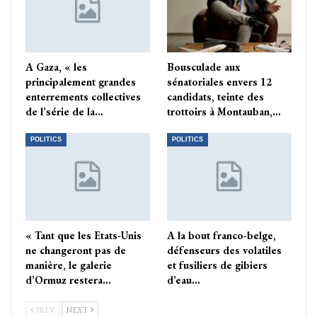
A Gaza, « les
Bousculade aux
principalement grandes
sénatoriales envers 12
enterrements collectives
candidats, teinte des
de l’série de la…
trottoirs à Montauban,…
POLITICS
POLITICS
« Tant que les Etats-Unis
A la bout franco-belge,
ne changeront pas de
défenseurs des volatiles
manière, le galerie
et fusiliers de gibiers
d’Ormuz restera…
d’eau…
PREV
NEXT