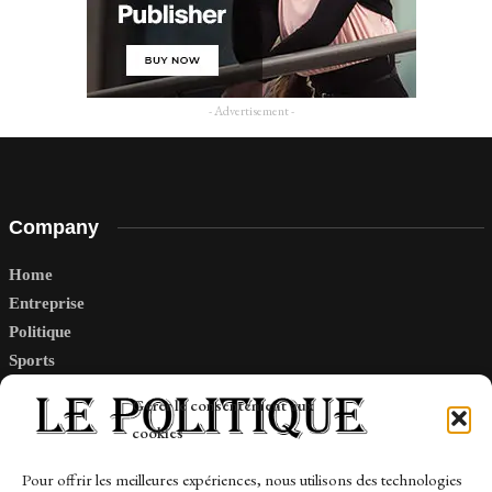
- Advertisement -
Company
Home
Entreprise
Politique
Sports
Tech
Gérer le consentement aux
Travail
cookies
Finance-Marches
Pour offrir les meilleures expériences, nous utilisons des technologies