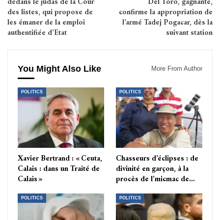
dedans le judas de la Cour
Del Toro, gagnante,
des listes, qui propose de
confirme la appropriation de
les émaner de la emploi
l’armé Tadej Pogacar, dès la
authentifiée d’Etat
suivant station
You Might Also Like
More From Author
POLITICS
POLITICS
Xavier Bertrand : « Ceuta,
Chasseurs d’éclipses : de
Calais : dans un Traité de
divinité en garçon, à la
Calais »
procès de l’micmac de…
POLITICS
POLITICS