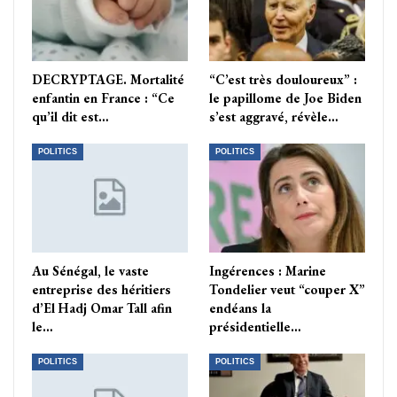
DECRYPTAGE. Mortalité
“C’est très douloureux” :
enfantin en France : “Ce
le papillome de Joe Biden
qu’il dit est…
s’est aggravé, révèle…
POLITICS
POLITICS
Au Sénégal, le vaste
Ingérences : Marine
entreprise des héritiers
Tondelier veut “couper X”
d’El Hadj Omar Tall afin
endéans la
le…
présidentielle…
POLITICS
POLITICS