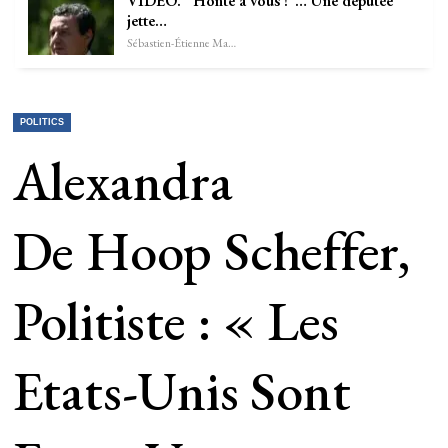
VIDÉO. “Honte à vous !”… Une députée
jette…
Sébastien-Étienne Marechal
POLITICS
Alexandra
De Hoop Scheffer,
Politiste : « Les
Etats-Unis Sont