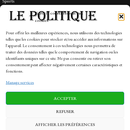
Sports
Tech
Gérer le consentement aux
Travail
cookies
Finance-Marches
Pour offrir les meilleures expériences, nous utilisons des technologies
telles que les cookies pour stocker et/ou accéder aux informations sur
Links
l'appareil. Le consentement à ces technologies nous permettra de
traiter des données telles que le comportement de navigation ou les
Contact
identifiants uniques sur ce site. Ne pas consentir ou retirer son
Sitemap
consentement peut affecter négativement certaines caractéristiques et
fonctions.
Manage services
News
Finance-Marches
Politics
ACCEPTER
Business
Tech
Health
Sports
Travel
REFUSER
AFFICHER LES PRÉFÉRENCES
© 1997-2026 - lepolitique.net. All Rights Reserved.