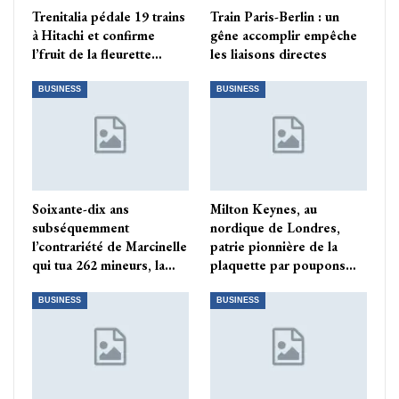
Trenitalia pédale 19 trains
Train Paris-Berlin : un
à Hitachi et confirme
gêne accomplir empêche
l’fruit de la fleurette…
les liaisons directes
BUSINESS
BUSINESS
Soixante-dix ans
Milton Keynes, au
subséquemment
nordique de Londres,
l’contrariété de Marcinelle
patrie pionnière de la
qui tua 262 mineurs, la…
plaquette par poupons…
BUSINESS
BUSINESS