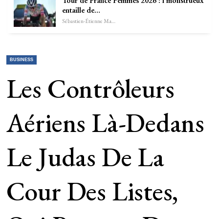
Tour de France Femmes 2026 : l’monstrueux
entaille de…
Sébastien-Étienne Marechal
BUSINESS
Les Contrôleurs
Aériens Là-Dedans
Le Judas De La
Cour Des Listes,