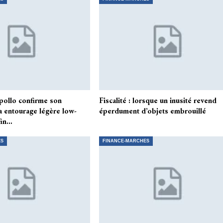
pollo confirme son
Fiscalité : lorsque un inusité revend
a entourage légère low-
éperdument d’objets embrouillé
fin…
ES
FINANCE-MARCHES