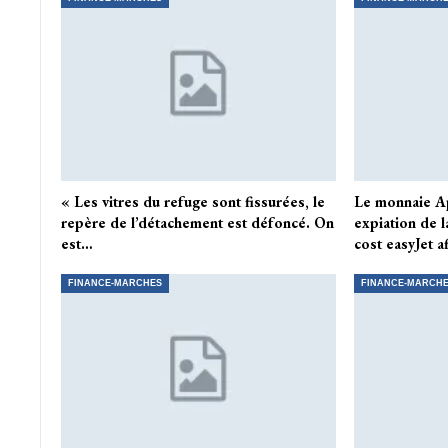
« Les vitres du refuge sont fissurées, le
Le monnaie A
repère de l’détachement est défoncé. On
expiation de l
est…
cost easyJet a
FINANCE-MARCHES
FINANCE-MARCH