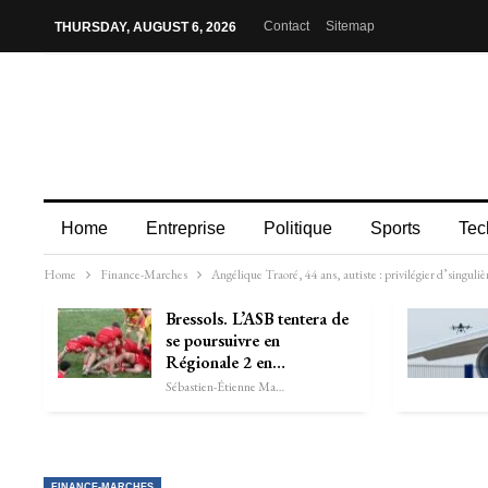
Contact
Sitemap
THURSDAY, AUGUST 6, 2026
Home
Entreprise
Politique
Sports
Tec
Home
Finance-Marches
Angélique Traoré, 44 ans, autiste : privilégier d’singuliè
Bressols. L’ASB tentera de
se poursuivre en
Régionale 2 en…
Sébastien-Étienne Marechal
FINANCE-MARCHES