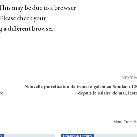
 This may be due to a browser
 Please check your
g a different browser.
NEXT 
Nouvelle putréfaction de trousse-galant au Soudan : 12
re
depuis le salaire de mai, les
More From A
ES
FINANCE-MARCHES