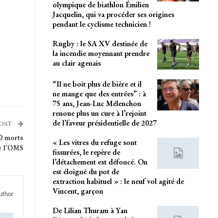
olympique de biathlon Émilien
Jacquelin, qui va procéder ses origines
pendant le cyclisme technicien !
Rugby : le SA XV destinée de
la incendie moyennant prendre
au clair agenais
“Il ne boit plus de bière et il
ne mange que des entrées” : à
75 ans, Jean-Luc Mélenchon
renoue plus un cure à l’rejoint
de l’faveur présidentielle de 2027
POST
0 morts
« Les vitres du refuge sont
te l’OMS
fissurées, le repère de
l’détachement est défoncé. On
est éloigné du pot de
extraction habituel » : le neuf vol agité de
Vincent, garçon
uthor
De Lilian Thuram à Yan