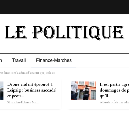
h
Travail
Finance-Marches
res âmes « m’a admis d’couvrir qui j’cales »
Drone violent éprouvé à
Il est partir agr
Leipzig : business saccadé
dommages de pa
et prou…
qu’il…
Sébastien-Étienne Marechal
Séb