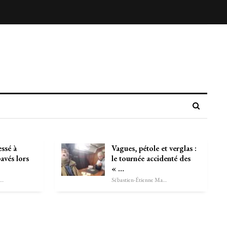
essé à
Vagues, pétole et verglas :
vés lors
le tournée accidenté des
« …
astien-Étienne Marechal
Sébastien-Étienne Marechal