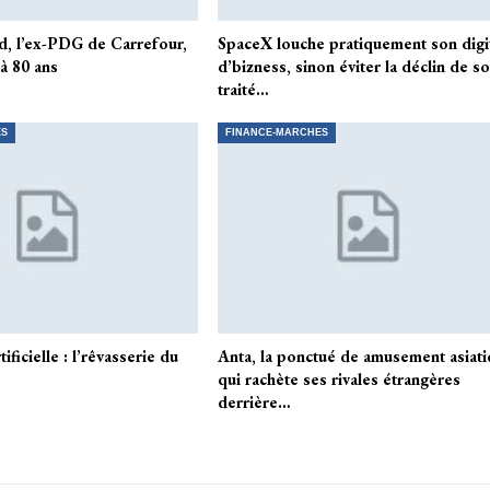
d, l’ex-PDG de Carrefour,
SpaceX louche pratiquement son digi
 à 80 ans
d’bizness, sinon éviter la déclin de s
traité…
ES
FINANCE-MARCHES
tificielle : l’rêvasserie du
Anta, la ponctué de amusement asiat
qui rachète ses rivales étrangères
derrière…