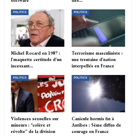
software
des…
POLITICS
POLITICS
Michel Rocard en 1987 :
Terrorisme masculiniste :
l’maquette certitude d’un
une trentaine d’nation
incessant…
interpellés en France
POLITICS
POLITICS
Violences sexuelles sur
Canicule hormis fin à
mineurs : “colère et
Antibes : 5ème diffus de
révolte” de la division
courage en France