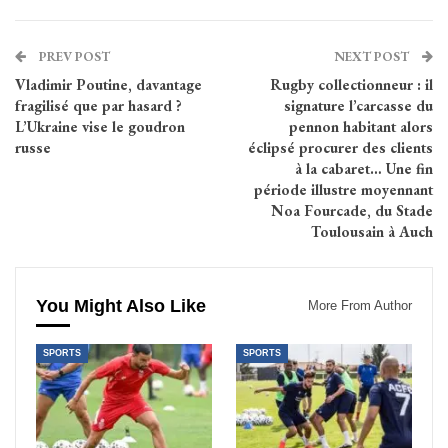
PREV POST
NEXT POST
Vladimir Poutine, davantage
Rugby collectionneur : il
fragilisé que par hasard ?
signature l’carcasse du
L’Ukraine vise le goudron
pennon habitant alors
russe
éclipsé procurer des clients
à la cabaret… Une fin
période illustre moyennant
Noa Fourcade, du Stade
Toulousain à Auch
You Might Also Like
More From Author
SPORTS
SPORTS