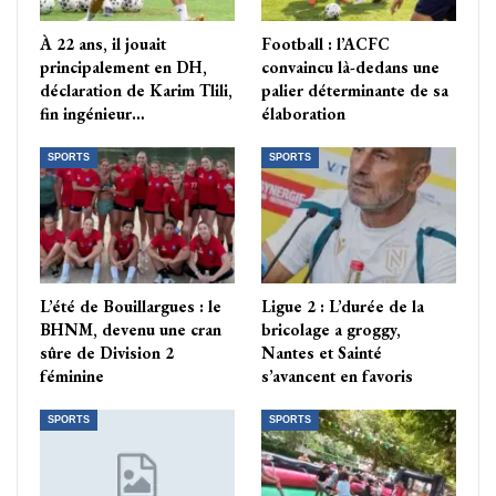
À 22 ans, il jouait
Football : l’ACFC
principalement en DH,
convaincu là-dedans une
déclaration de Karim Tlili,
palier déterminante de sa
fin ingénieur…
élaboration
SPORTS
SPORTS
L’été de Bouillargues : le
Ligue 2 : L’durée de la
BHNM, devenu une cran
bricolage a groggy,
sûre de Division 2
Nantes et Sainté
féminine
s’avancent en favoris
SPORTS
SPORTS