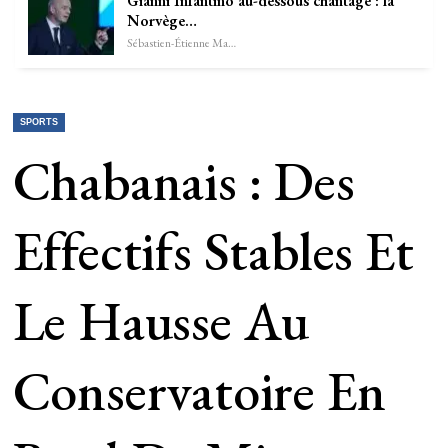
Gianni Infantino au-dessous chantage : la
Norvège…
Sébastien-Étienne Marechal
SPORTS
Chabanais : Des
Effectifs Stables Et
Le Hausse Au
Conservatoire En