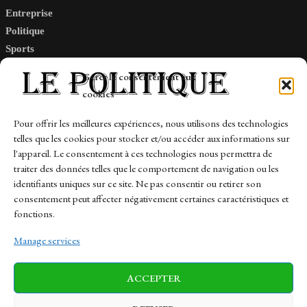
Entreprise
Politique
Sports
Tech
Gérer le consentement aux
Travail
cookies
Finance-Marches
Pour offrir les meilleures expériences, nous utilisons des technologies
telles que les cookies pour stocker et/ou accéder aux informations sur
Links
l'appareil. Le consentement à ces technologies nous permettra de
traiter des données telles que le comportement de navigation ou les
Contact
identifiants uniques sur ce site. Ne pas consentir ou retirer son
Sitemap
consentement peut affecter négativement certaines caractéristiques et
fonctions.
Manage services
News
Finance-Marches
Politics
ACCEPTER
Business
Tech
Health
Sports
Travel