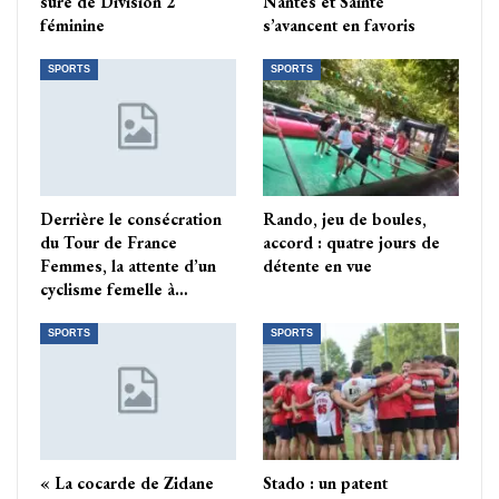
sûre de Division 2
Nantes et Sainté
féminine
s’avancent en favoris
SPORTS
SPORTS
Derrière le consécration
Rando, jeu de boules,
du Tour de France
accord : quatre jours de
Femmes, la attente d’un
détente en vue
cyclisme femelle à…
SPORTS
SPORTS
« La cocarde de Zidane
Stado : un patent