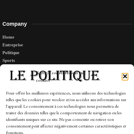
Company
Home
Entreprise
Politique
Sports
Tech
Gérer le consentement aux
Travail
cookies
Finance-Marches
Pour offrir les meilleures expériences, nous utilisons des technologies
telles que les cookies pour stocker et/ou accéder aux informations sur
Links
l'appareil. Le consentement à ces technologies nous permettra de
traiter des données telles que le comportement de navigation ou les
Contact
identifiants uniques sur ce site. Ne pas consentir ou retirer son
Sitemap
consentement peut affecter négativement certaines caractéristiques et
fonctions.