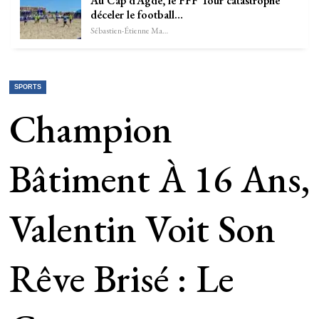
Au Cap d’Agde, le FFF Tour catastrophe
déceler le football…
Sébastien-Étienne Marechal
SPORTS
Champion
Bâtiment À 16 Ans,
Valentin Voit Son
Rêve Brisé : Le