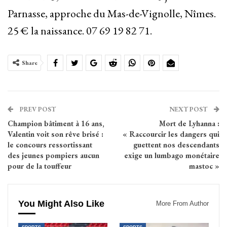
Parnasse, approche du Mas-de-Vignolle, Nîmes.
25 € la naissance. 07 69 19 82 71.
Share
PREV POST
NEXT POST
Champion bâtiment à 16 ans,
Mort de Lyhanna :
Valentin voit son rêve brisé :
« Raccourcir les dangers qui
le concours ressortissant
guettent nos descendants
des jeunes pompiers aucun
exige un lumbago monétaire
pour de la touffeur
mastoc »
You Might Also Like
More From Author