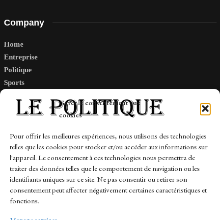
Company
Home
Entreprise
Politique
Sports
Tech
Gérer le consentement aux
Travail
cookies
Finance-Marches
Pour offrir les meilleures expériences, nous utilisons des technologies
telles que les cookies pour stocker et/ou accéder aux informations sur
Links
l'appareil. Le consentement à ces technologies nous permettra de
traiter des données telles que le comportement de navigation ou les
Contact
identifiants uniques sur ce site. Ne pas consentir ou retirer son
Sitemap
consentement peut affecter négativement certaines caractéristiques et
fonctions.
Manage services