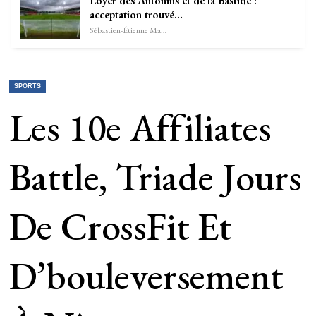
Loyer des Antonins et de la Bastide :
acceptation trouvé…
Sébastien-Étienne Marechal
SPORTS
Les 10e Affiliates
Battle, Triade Jours
De CrossFit Et
D’bouleversement