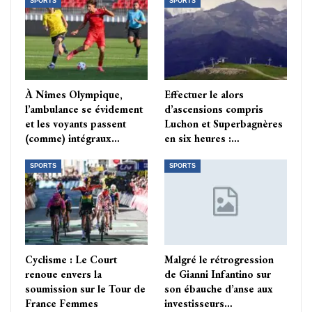
SPORTS
SPORTS
À Nîmes Olympique,
Effectuer le alors
l’ambulance se évidement
d’ascensions compris
et les voyants passent
Luchon et Superbagnères
(comme) intégraux…
en six heures :…
SPORTS
SPORTS
Cyclisme : Le Court
Malgré le rétrogression
renoue envers la
de Gianni Infantino sur
soumission sur le Tour de
son ébauche d’anse aux
France Femmes
investisseurs…