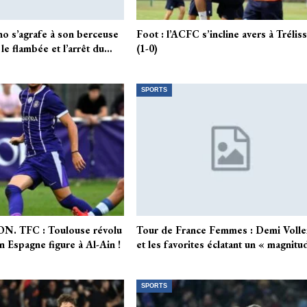
no s’agrafe à son berceuse
Foot : l’ACFC s’incline avers à Trélis
 le flambée et l’arrêt du…
(1-0)
SPORTS
. TFC : Toulouse révolu
Tour de France Femmes : Demi Volle
en Espagne figure à Al-Ain !
et les favorites éclatant un « magnit
SPORTS