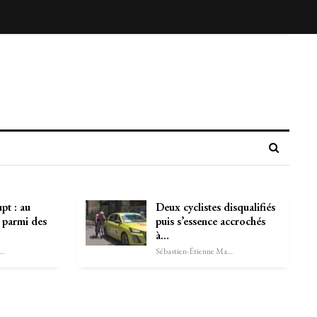
pt : au
Deux cyclistes disqualifiés
 parmi des
puis s’essence accrochés
à…
astien-Étienne Marechal
Sébastien-Étienne Marechal