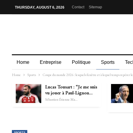
Contact
Sitemap
THURSDAY, AUGUST 6, 2026
Home
Entreprise
Politique
Sports
Tec
Home
Sports
Coupe du monde 2026 : lesquels fenêtre et à lequel temps repérer le
Lucas Tousart : “Je me suis
vu jouer à Paul-Lignon…
Sébastien-Étienne Marechal
SPORTS