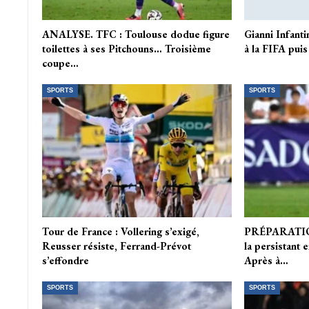
ANALYSE. TFC : Toulouse dodue figure
Gianni Infanti
toilettes à ses Pitchouns… Troisième
à la FIFA puis
coupe…
SPORTS
SPORTS
Tour de France : Vollering s’exigé,
PRÉPARATION
Reusser résiste, Ferrand-Prévot
la persistant 
s’effondre
Après à…
SPORTS
SPORTS