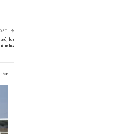
POST
isé, les
 études
uthor