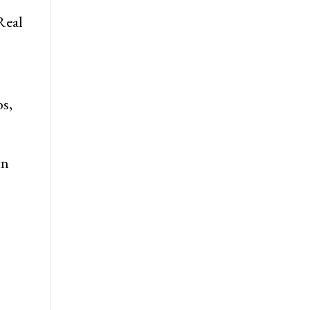
Real
s,
un
n