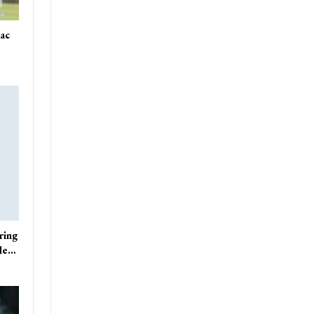
sac
ring
ude…