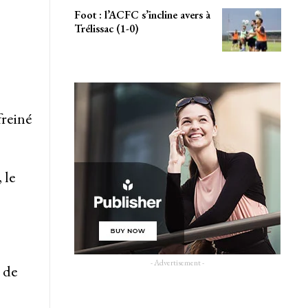
Foot : l’ACFC s’incline avers à
Trélissac (1-0)
freiné
 le
- Advertisement -
 de