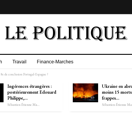
h
Travail
Finance-Marches
 8e de conclusion Portugal-Espagne ?
Ingérences étrangères :
Ukraine en abru
postérieurement Edouard
moins 15 morts
Philippe,…
frappes…
Sébastien-Étienne Marechal
Séb