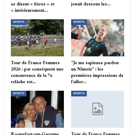
se disent « fières » et
jouait dessous les…
« intérieurement…
SPORTS
SPORTS
Tour de France Femmes
”Je me sapience pardon
2026 : par conséquent une
un Nîmois” : les
concurrence de la 7e
premières impressions de
relâche est…
l’ailier…
SPORTS
SPORTS
Roquefort-sur-Garonne.
Tour de France Femmes