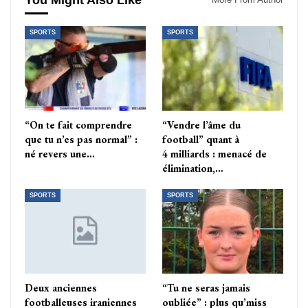
You Might Also Like
SPORTS
SPORTS
“On te fait comprendre
“Vendre l’âme du
que tu n’es pas normal” :
football” quant à
né revers une…
4 milliards : menacé de
élimination,…
SPORTS
SPORTS
Deux anciennes
“Tu ne seras jamais
footballeuses iraniennes
oubliée” : plus qu’miss