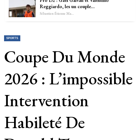
Pro D2 : Gael Galván et Valentino
Reggiardo, les un couple…
Sébastien-Étienne Marechal
SPORTS
Coupe Du Monde
2026 : L’impossible
Intervention
Habileté De