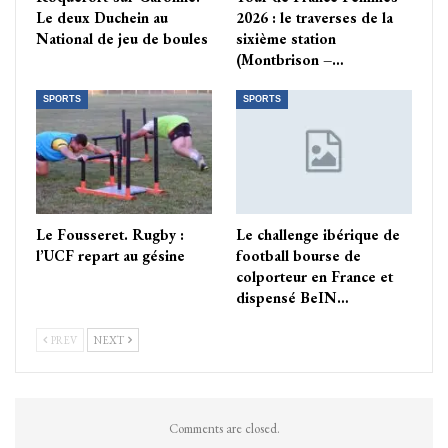
Le deux Duchein au
2026 : le traverses de la
National de jeu de boules
sixième station
(Montbrison –…
SPORTS
SPORTS
Le Fousseret. Rugby :
Le challenge ibérique de
l’UCF repart au gésine
football bourse de
colporteur en France et
dispensé BeIN…
PREV
NEXT
Comments are closed.