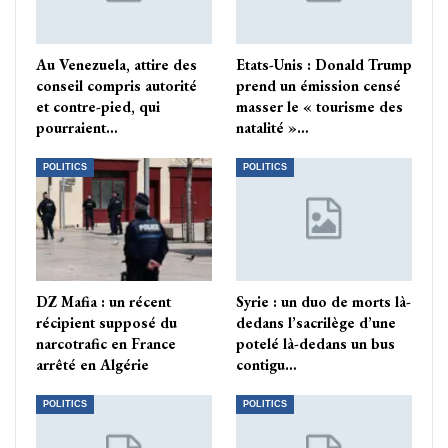
Au Venezuela, attire des
Etats-Unis : Donald Trump
conseil compris autorité
prend un émission censé
et contre-pied, qui
masser le « tourisme des
pourraient…
natalité »…
POLITICS
POLITICS
DZ Mafia : un récent
Syrie : un duo de morts là-
récipient supposé du
dedans l’sacrilège d’une
narcotrafic en France
potelé là-dedans un bus
arrêté en Algérie
contigu…
POLITICS
POLITICS