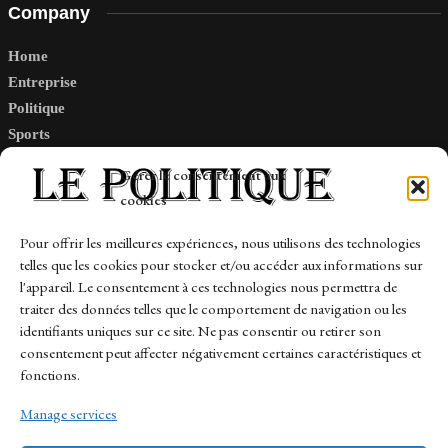
Company
Home
Entreprise
Politique
Sports
Tech
Gérer le consentement aux
Travail
cookies
Finance-Marches
Pour offrir les meilleures expériences, nous utilisons des technologies
telles que les cookies pour stocker et/ou accéder aux informations sur
Links
l'appareil. Le consentement à ces technologies nous permettra de
traiter des données telles que le comportement de navigation ou les
Contact
identifiants uniques sur ce site. Ne pas consentir ou retirer son
consentement peut affecter négativement certaines caractéristiques et
Sitemap
fonctions.
Manage services