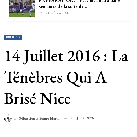
PRÉPARATION. TFC : invaincu à paire
semaines de la suite de…
Sébastien-Étienne Marechal
POLITICS
14 Juillet 2016 : La
Ténèbres Qui A
Brisé Nice
On
Jul 7, 2026
By
Sébastien-Étienne Marechal