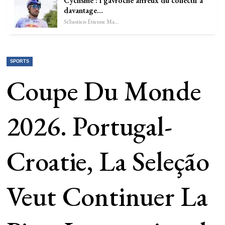
Cyclisme : l’gavroche affreux du collectif a
davantage…
Sébastien-Étienne Marechal
SPORTS
Coupe Du Monde
2026. Portugal-
Croatie, La Seleção
Veut Continuer La