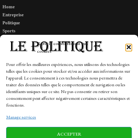
Home
Entreprise
Politique
Sports
Tech
Gérer le consentement aux
Travail
cookies
Finance-Marches
Pour offrir les meilleures expériences, nous utilisons des technologies
telles que les cookies pour stocker et/ou accéder aux informations sur
Links
l'appareil. Le consentement à ces technologies nous permettra de
traiter des données telles que le comportement de navigation ou les
Contact
identifiants uniques sur ce site. Ne pas consentir ou retirer son
consentement peut affecter négativement certaines caractéristiques et
Sitemap
fonctions.
Manage services
News
Finance-Marches
Politics
ACCEPTER