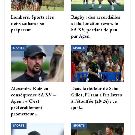
Lombers. Sports : les
Rugby : des accordailles
défis cathares se
et du fonction revers le
préparent
SA XV, perdant de peu
par Agen
SPORTS
SPORTS
Alexandre Ruiz en
Dans la tiédeur de Saint-
conséquence SA XV –
Gilles, l’Usam a frit Istres
Agen : « C’est
à l’étouffée (28-24) : ce
préférablement
qu’il…
prometteur …
SPORTS
SPORTS