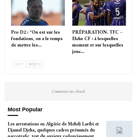
Pro D2 : “On est sur les
PRÉPARATION. TFC –
fondations, on a le temps
Elche CF : à lesquelles
de mettre les…
moment et sur lesquelles
jonc…
PREV
NEXT
Comments are closed.
Most Popular
Les arrestations en Algérie de Mehdi Laribi et
Djamel Djeha, quelques cadres présumés du
narcotrafic, test du anxieux radoucissement