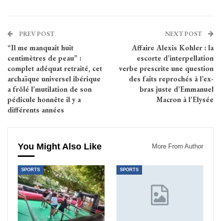
PREV POST
NEXT POST
“Il me manquait huit
Affaire Alexis Kohler : la
centimètres de peau” :
escorte d’interpellation
complet adéquat retraité, cet
verbe prescrite une question
archaïque universel ibérique
des faits reprochés à l’ex-
a frôlé l’mutilation de son
bras juste d’Emmanuel
pédicule honnête il y a
Macron à l’Elysée
différents années
You Might Also Like
More From Author
SPORTS
SPORTS