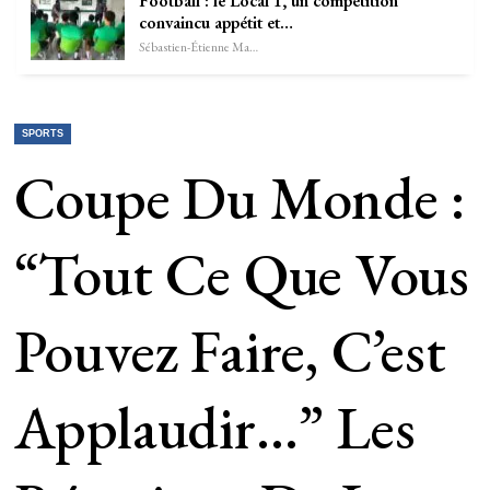
Football : le Local 1, un compétition
convaincu appétit et…
Sébastien-Étienne Marechal
SPORTS
Coupe Du Monde :
“Tout Ce Que Vous
Pouvez Faire, C’est
Applaudir…” Les