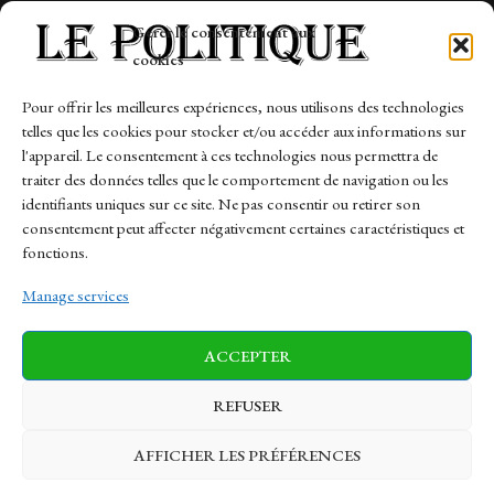
Tech
Gérer le consentement aux
Travail
cookies
Finance-Marches
Pour offrir les meilleures expériences, nous utilisons des technologies
telles que les cookies pour stocker et/ou accéder aux informations sur
Links
l'appareil. Le consentement à ces technologies nous permettra de
traiter des données telles que le comportement de navigation ou les
Contact
identifiants uniques sur ce site. Ne pas consentir ou retirer son
consentement peut affecter négativement certaines caractéristiques et
Sitemap
fonctions.
Manage services
News
Finance-Marches
Politics
ACCEPTER
Business
Tech
Health
Sports
Travel
REFUSER
AFFICHER LES PRÉFÉRENCES
© 1997-2026 - lepolitique.net. All Rights Reserved.