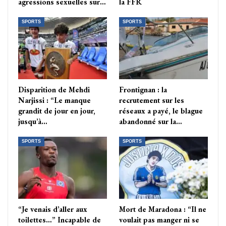
agressions sexuelles sur…
la FFR
SPORTS
SPORTS
Disparition de Mehdi
Frontignan : la
Narjissi : “Le manque
recrutement sur les
grandit de jour en jour,
réseaux a payé, le blague
jusqu’à…
abandonné sur la…
SPORTS
SPORTS
“Je venais d’aller aux
Mort de Maradona : “Il ne
toilettes…” Incapable de
voulait pas manger ni se