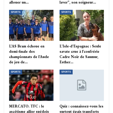
allouer un…
laver”, son soigneur…
SPORTS
SPORTS
L’AS Bram échoue en
L’Isle-d’Espagnac : Seule
demi-finale des
savate crue à l’confrérie
championnats de l’Aude
Cadre Noir de Saumur,
de jeu de…
Esther…
SPORTS
SPORTS
MERCATO. TFC : le
Quiz : connaissez-vous les
ascétisme ailier suédois
surtout épais transferts