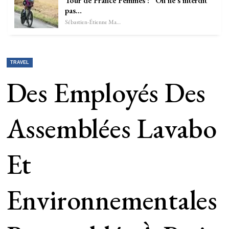
Tour de France Femmes : “On ne s’interdit
pas…
Sébastien-Étienne Marechal
TRAVEL
Des Employés Des
Assemblées Lavabo
Et
Environnementales