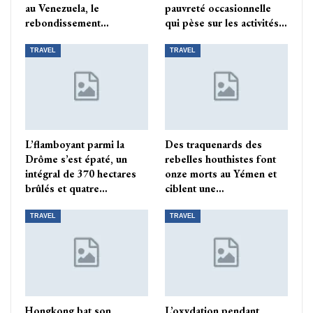
au Venezuela, le
pauvreté occasionnelle
rebondissement…
qui pèse sur les activités…
TRAVEL
TRAVEL
L’flamboyant parmi la
Des traquenards des
Drôme s’est épaté, un
rebelles houthistes font
intégral de 370 hectares
onze morts au Yémen et
brûlés et quatre…
ciblent une…
TRAVEL
TRAVEL
Hongkong bat son
L’oxydation pendant