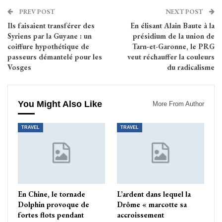
PREV POST
NEXT POST
Ils faisaient transférer des
En élisant Alain Baute à la
Syriens par la Guyane : un
présidium de la union de
coiffure hypothétique de
Tarn-et-Garonne, le PRG
passeurs démantelé pour les
veut réchauffer la couleurs
Vosges
du radicalisme
You Might Also Like
More From Author
TRAVEL
TRAVEL
En Chine, le tornade
L’ardent dans lequel la
Dolphin provoque de
Drôme « marcotte sa
fortes flots pendant
accroissement