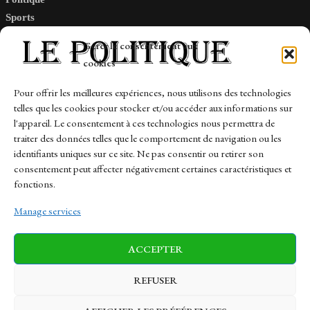
Sports
Tech
Gérer le consentement aux
Travail
cookies
Finance-Marches
Pour offrir les meilleures expériences, nous utilisons des technologies
telles que les cookies pour stocker et/ou accéder aux informations sur
Links
l'appareil. Le consentement à ces technologies nous permettra de
traiter des données telles que le comportement de navigation ou les
Contact
identifiants uniques sur ce site. Ne pas consentir ou retirer son
consentement peut affecter négativement certaines caractéristiques et
Sitemap
fonctions.
Manage services
News
Finance-Marches
Politics
ACCEPTER
Business
Tech
Health
Sports
Travel
REFUSER