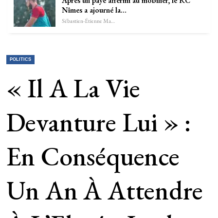
Après un paye affermi au mobilier, le RC
Nîmes a ajourné la…
Sébastien-Étienne Marechal
POLITICS
« Il A La Vie
Devanture Lui » :
En Conséquence
Un An À Attendre