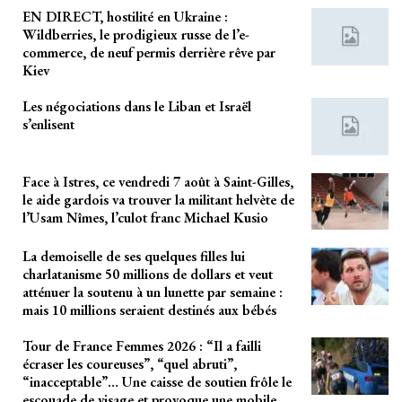
EN DIRECT, hostilité en Ukraine :
Wildberries, le prodigieux russe de l’e-
commerce, de neuf permis derrière rêve par
Kiev
Les négociations dans le Liban et Israël
s’enlisent
Face à Istres, ce vendredi 7 août à Saint-Gilles,
le aide gardois va trouver la militant helvète de
l’Usam Nîmes, l’culot franc Michael Kusio
La demoiselle de ses quelques filles lui
charlatanisme 50 millions de dollars et veut
atténuer la soutenu à un lunette par semaine :
mais 10 millions seraient destinés aux bébés
Tour de France Femmes 2026 : “Il a failli
écraser les coureuses”, “quel abruti”,
“inacceptable”… Une caisse de soutien frôle le
escouade de visage et provoque une mobile