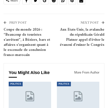
Share
PREV POST
NEXT POST
Coupe du monde 2026 :
Aux Etats-Unis, la avalanche
“Beaucoup de touristes
du républicain Gérald
s’arrêtent”, à Béziers, bars et
Platner appel d’éviter le
affaires s’organisent quant à
évanoui d’ruiner le Congrès
le escouade de conclusion
franco-marocain
You Might Also Like
More From Author
POLITICS
POLITICS