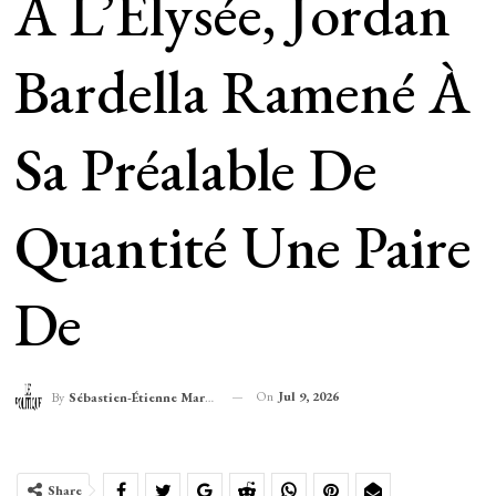
À L’Elysée, Jordan
Bardella Ramené À
Sa Préalable De
Quantité Une Paire
De
On
Jul 9, 2026
By
Sébastien-Étienne Marechal
Share