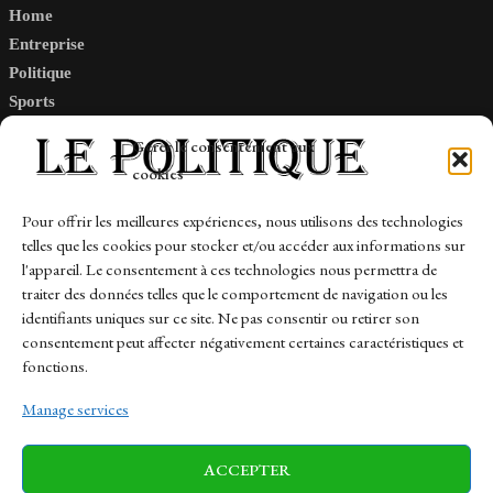
Home
Entreprise
Politique
Sports
Tech
Gérer le consentement aux
Travail
cookies
Finance-Marches
Pour offrir les meilleures expériences, nous utilisons des technologies
telles que les cookies pour stocker et/ou accéder aux informations sur
Links
l'appareil. Le consentement à ces technologies nous permettra de
traiter des données telles que le comportement de navigation ou les
Contact
identifiants uniques sur ce site. Ne pas consentir ou retirer son
Sitemap
consentement peut affecter négativement certaines caractéristiques et
fonctions.
Manage services
News
Finance-Marches
Politics
ACCEPTER
Business
Tech
Health
Sports
Travel