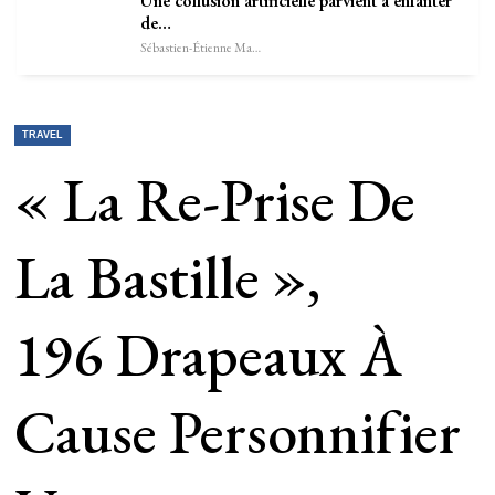
Une collusion artificielle parvient à enfanter
de…
Sébastien-Étienne Marechal
TRAVEL
« La Re-Prise De
La Bastille »,
196 Drapeaux À
Cause Personnifier