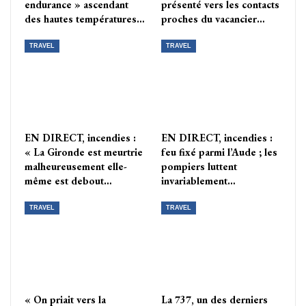
endurance » ascendant
présenté vers les contacts
des hautes températures…
proches du vacancier…
TRAVEL
TRAVEL
EN DIRECT, incendies :
EN DIRECT, incendies :
« La Gironde est meurtrie
feu fixé parmi l’Aude ; les
malheureusement elle-
pompiers luttent
même est debout…
invariablement…
TRAVEL
TRAVEL
« On priait vers la
La 737, un des derniers