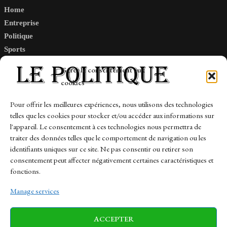
Home
Entreprise
Politique
Sports
Tech
Gérer le consentement aux
Travail
cookies
Finance-Marches
Pour offrir les meilleures expériences, nous utilisons des technologies
telles que les cookies pour stocker et/ou accéder aux informations sur
Links
l'appareil. Le consentement à ces technologies nous permettra de
traiter des données telles que le comportement de navigation ou les
Contact
identifiants uniques sur ce site. Ne pas consentir ou retirer son
consentement peut affecter négativement certaines caractéristiques et
Sitemap
fonctions.
Manage services
News
Finance-Marches
Politics
ACCEPTER