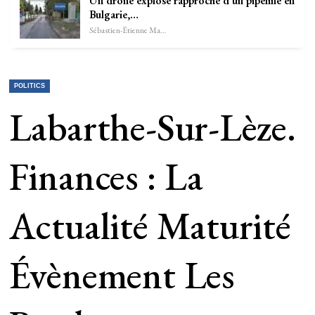
Un drone explose rapproché d’un pipeline en
Bulgarie,…
Sébastien-Étienne Marechal
POLITICS
Labarthe-Sur-Lèze.
Finances : La
Actualité Maturité
Évènement Les