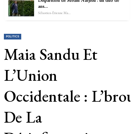
Disparition de Medhi Narjissi : un duo de
ans…
Sébastien-Étienne Marechal
POLITICS
Maia Sandu Et
L’Union
Occidentale : L’brou
De La