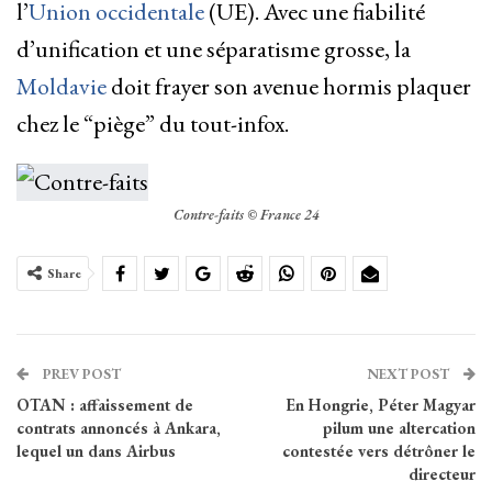
l’
Union occidentale
(UE). Avec une fiabilité
d’unification et une séparatisme grosse, la
Moldavie
doit frayer son avenue hormis plaquer
chez le “piège” du tout-infox.
Contre-faits © France 24
Share
PREV POST
NEXT POST
OTAN : affaissement de
En Hongrie, Péter Magyar
contrats annoncés à Ankara,
pilum une altercation
lequel un dans Airbus
contestée vers détrôner le
directeur