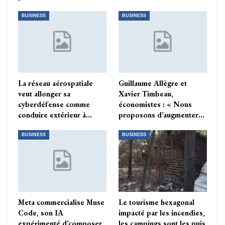
BUSINESS
BUSINESS
La réseau aérospatiale
Guillaume Allègre et
veut allonger sa
Xavier Timbeau,
cyberdéfense comme
économistes : « Nous
conduire extérieur à…
proposons d’augmenter…
BUSINESS
BUSINESS
Meta commercialise Muse
Le tourisme hexagonal
Code, son IA
impacté par les incendies,
expérimenté d’composer
les campings sont les puis