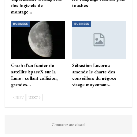
des logiciels de
touchés
montage…
BUSINESS
BUSINESS
Crash d’un fumier de
Sébastien Lecornu
satellite SpaceX sur la
amende le charte des
Lune : collant collision,
conseillers du négoce
grandes…
visage moyennant…
PREV
NEXT
Comments are closed.