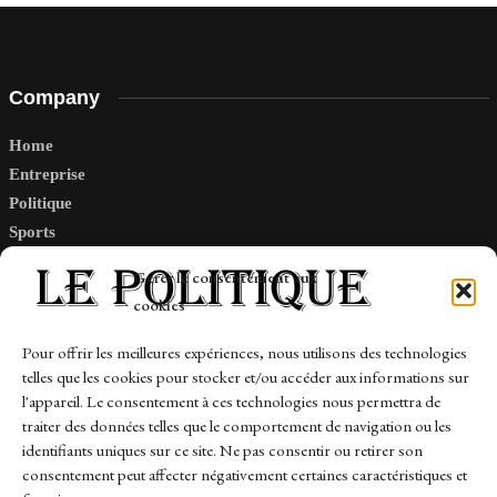
Company
Home
Entreprise
Politique
Sports
Tech
Gérer le consentement aux
Travail
cookies
Finance-Marches
Pour offrir les meilleures expériences, nous utilisons des technologies
telles que les cookies pour stocker et/ou accéder aux informations sur
Links
l'appareil. Le consentement à ces technologies nous permettra de
traiter des données telles que le comportement de navigation ou les
Contact
identifiants uniques sur ce site. Ne pas consentir ou retirer son
consentement peut affecter négativement certaines caractéristiques et
Sitemap