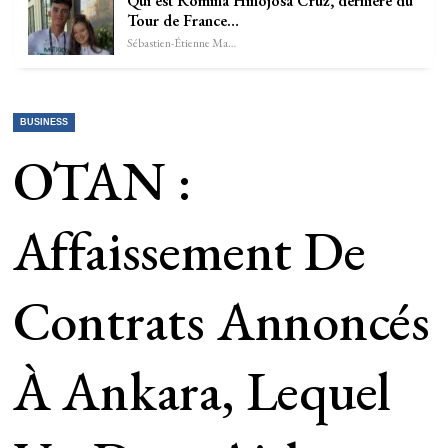
Qui est Romina Hinojosa Cruz, dernière du
Tour de France…
Sébastien-Étienne Marechal
BUSINESS
OTAN :
Affaissement De
Contrats Annoncés
À Ankara, Lequel