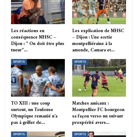
Les réactions en
Les explication de MHSC
conséquence MHSC –
– Dijon : Une sortie
Dijon : ” On doit être plus
montpelliéraine à la
tueur”…
amende, Camara et…
SPORTS
SPORTS
TO XIII : une coup
Matches amicaux :
surtout, un Toulouse
Montpellier FC bourgeon
Olympique remanié n’a
sa façon verso un suivant
pas à griller de…
prospérité avers…
SPORTS
SPORTS