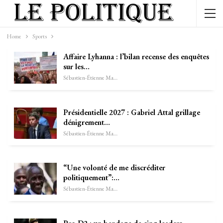
Home
Sports
Affaire Lyhanna : l’bilan recense des enquêtes
sur les…
Sébastien-Étienne Marechal
Présidentielle 2027 : Gabriel Attal grillage
dénigrement…
Sébastien-Étienne Marechal
“Une volonté de me discréditer
politiquement”:…
Sébastien-Étienne Marechal