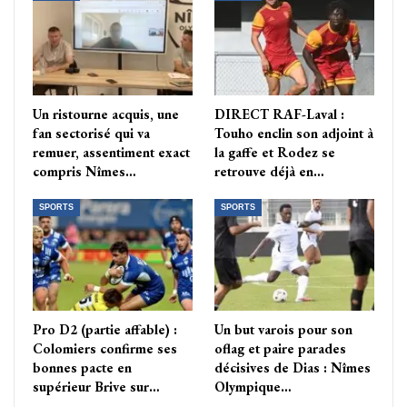
Un ristourne acquis, une
DIRECT RAF-Laval :
fan sectorisé qui va
Touho enclin son adjoint à
remuer, assentiment exact
la gaffe et Rodez se
compris Nîmes…
retrouve déjà en…
SPORTS
SPORTS
Pro D2 (partie affable) :
Un but varois pour son
Colomiers confirme ses
oflag et paire parades
bonnes pacte en
décisives de Dias : Nîmes
supérieur Brive sur…
Olympique…