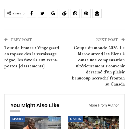
Share
PREV POST
NEXT POST
Tour de France : Vingegaard
Coupe du monde 2026. Le
en topaze dès la vernissage
Maroc attend les Bleus à
règne, les favoris aux avant-
cause une compensation
postes [classements]
ultérieurement s’convenir
déraciné d’un plaisir
beaucoup accroché fronton
au Canada
You Might Also Like
More From Author
SPORTS
SPORTS