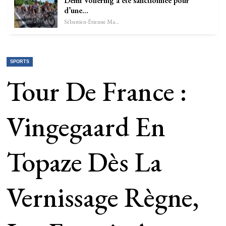
Demi Vollering a été sanctionnée pour
d’une…
Sébastien-Étienne Marechal
SPORTS
Tour De France :
Vingegaard En
Topaze Dès La
Vernissage Règne,