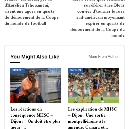
d’Aurélien Tchouaméni,
se référer à les Bleus
visent une agora en quarts
convier d’tourner le ruse
de dénouement de la Coupe
sud-américain moyennant
du monde de football
expirer en quarts de
dénouement de la Coupe du
monde
You Might Also Like
More From Author
SPORTS
SPORTS
Les réactions en
Les explication de MHSC
conséquence MHSC –
– Dijon : Une sortie
Dijon : ” On doit être plus
montpelliéraine à la
tueur”…
amende, Camara et…