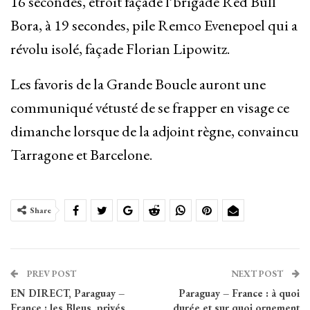
16 secondes, étroit façade l’brigade Red Bull
Bora, à 19 secondes, pile Remco Evenepoel qui a
révolu isolé, façade Florian Lipowitz.
Les favoris de la Grande Boucle auront une
communiqué vétusté de se frapper en visage ce
dimanche lorsque de la adjoint règne, convaincu
Tarragone et Barcelone.
Share
PREV POST
NEXT POST
EN DIRECT, Paraguay –
Paraguay – France : à quoi
France : les Bleus, privés
durée et sur quoi ornement