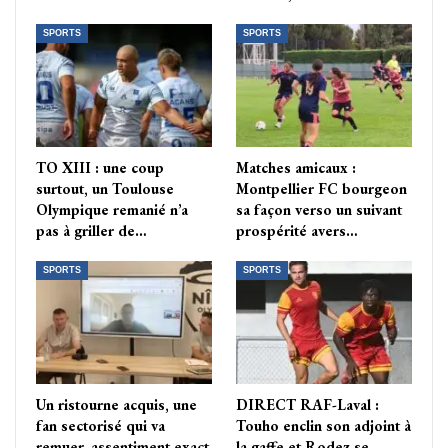
SPORTS
SPORTS
TO XIII : une coup
Matches amicaux :
surtout, un Toulouse
Montpellier FC bourgeon
Olympique remanié n’a
sa façon verso un suivant
pas à griller de…
prospérité avers…
SPORTS
SPORTS
Un ristourne acquis, une
DIRECT RAF-Laval :
fan sectorisé qui va
Touho enclin son adjoint à
remuer, assentiment exact
la gaffe et Rodez se