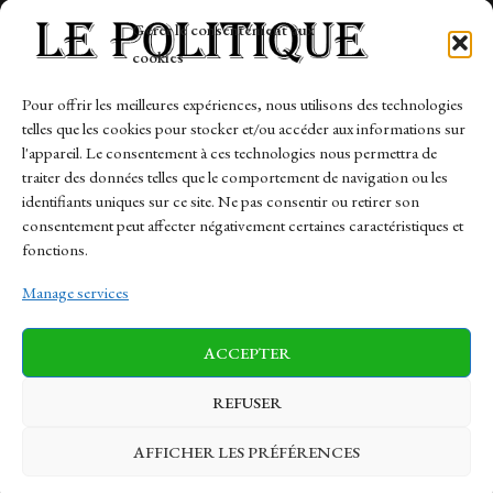
Tech
Gérer le consentement aux
Travail
cookies
Finance-Marches
Pour offrir les meilleures expériences, nous utilisons des technologies
telles que les cookies pour stocker et/ou accéder aux informations sur
Links
l'appareil. Le consentement à ces technologies nous permettra de
traiter des données telles que le comportement de navigation ou les
Contact
identifiants uniques sur ce site. Ne pas consentir ou retirer son
Sitemap
consentement peut affecter négativement certaines caractéristiques et
fonctions.
Manage services
News
Finance-Marches
Politics
ACCEPTER
Business
Tech
Health
Sports
Travel
REFUSER
AFFICHER LES PRÉFÉRENCES
© 1997-2026 - lepolitique.net. All Rights Reserved.