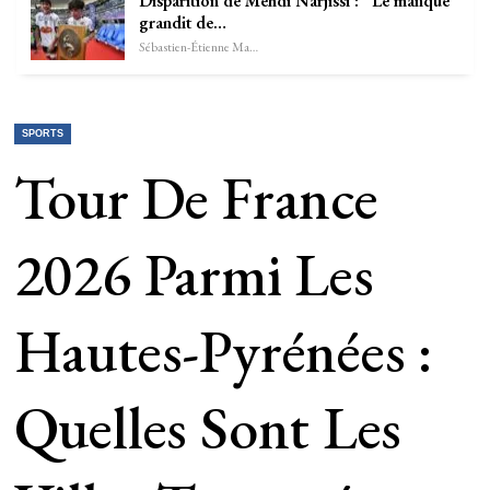
Disparition de Mehdi Narjissi : “Le manque
grandit de…
Sébastien-Étienne Marechal
SPORTS
Tour De France
2026 Parmi Les
Hautes-Pyrénées :
Quelles Sont Les