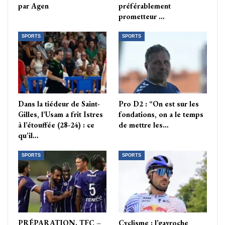
par Agen
préférablement
prometteur …
SPORTS
SPORTS
Dans la tiédeur de Saint-
Pro D2 : “On est sur les
Gilles, l’Usam a frit Istres
fondations, on a le temps
à l’étouffée (28-24) : ce
de mettre les…
qu’il…
SPORTS
SPORTS
PRÉPARATION. TFC –
Cyclisme : l’gavroche