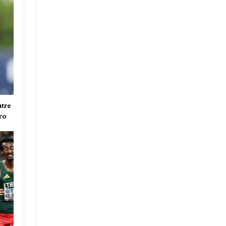
atre
ro