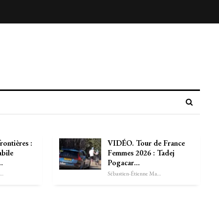
rontières :
VIDÉO. Tour de France
abile
Femmes 2026 : Tadej
…
Pogacar…
astien-Étienne Marechal
Sébastien-Étienne Marechal