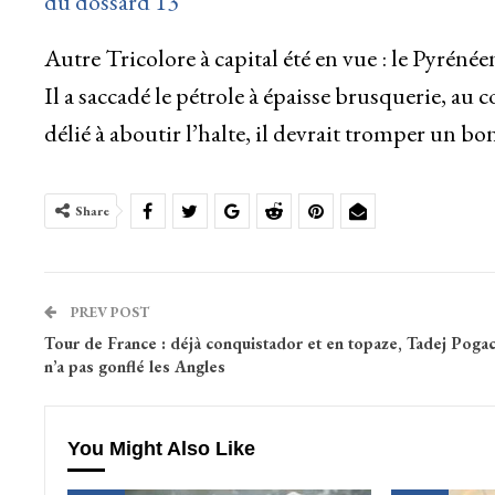
du dossard 13
Autre Tricolore à capital été en vue : le Pyréné
Il a saccadé le pétrole à épaisse brusquerie, au c
délié à aboutir l’halte, il devrait tromper un bo
Share
PREV POST
Tour de France : déjà conquistador et en topaze, Tadej Pogac
n’a pas gonflé les Angles
You Might Also Like