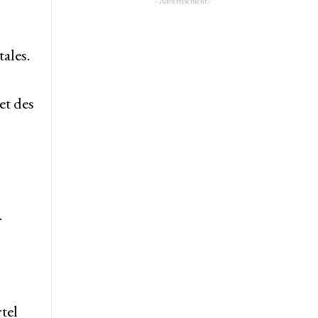
- Advertisement -
ales.
et des
.
tel