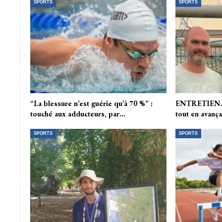
SPORTS
SPORTS
“La blessure n’est guérie qu’à 70 %” :
ENTRETIEN. “
touché aux adducteurs, par…
tout en avanç
SPORTS
SPORTS