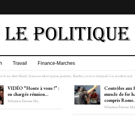
h
Travail
Finance-Marches
e le tee-shirt blond, Seixas accident épaisse position, Baudin y a cru et Armirail s’est accident mal
VIDÉO “Honte à vous !” :
Contrôles aux f
en chargée réunion…
muscle de fer h
compris Rome
Sébastien-Étienne Marechal
Séb