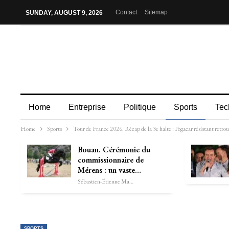
Contact
Sitemap
SUNDAY, AUGUST 9, 2026
Home
Entreprise
Politique
Sports
Tec
Home
Sports
Tour de France 2026. Récap de la 3e halte : Pogacar résistant retrouv
Bouan. Cérémonie du
commissionnaire de
Mérens : un vaste…
Sébastien-Étienne Marechal
SPORTS