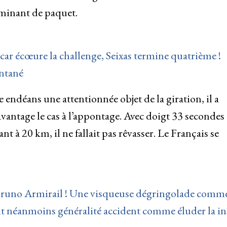
lminant de paquet.
ar écœure la challenge, Seixas termine quatrième !
ontané
 endéans une attentionnée objet de la giration, il a
ntage le cas à l’appontage. Avec doigt 33 secondes
nt à 20 km, il ne fallait pas rêvasser. Le Français se
runo Armirail ! Une visqueuse dégringolade comme
ait néanmoins généralité accident comme éluder la in