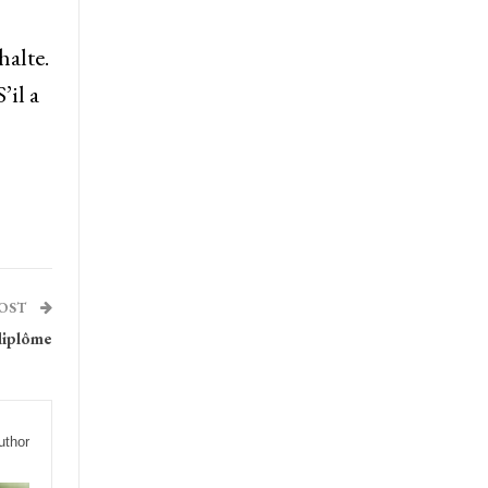
halte.
’il a
POST
diplôme
uthor