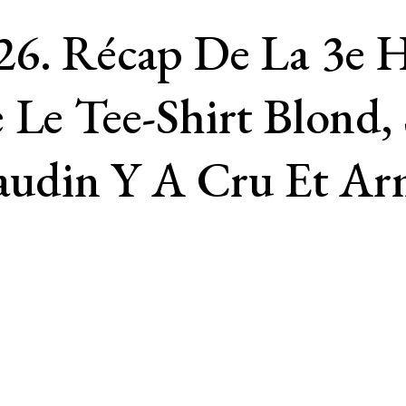
6. Récap De La 3e Ha
 Le Tee-Shirt Blond,
audin Y A Cru Et Arm