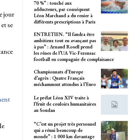
70 %” : touché aux
adducteurs, par conséquent
e jour
Léon Marchand a du renier à
différents prescriptions à Paris
et se
ENTRETIEN. “Il faudra être
ambitieux tout en avançant pas
à pas” : Arnaud Rosell prend
tance
les rênes de l’UA Vic-Fezensac
football en compagnie de complaisance
Championnats d’Europe
d’agrès : Quatre Français
méchamment attendus à l’Euro
Le prélat Léon XIV traite à
ment
l’fruit de couloirs humanitaires
au Soudan
“C’est un projet très personnel
le
qui a réuni beaucoup de
monde” : 1 000 km davantage