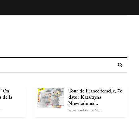
 “On
Tour de France femelle, 7e
u de la
date : Katarzyna
Niewiadoma…
astien-Étienne Marechal
Sébastien-Étienne Marechal