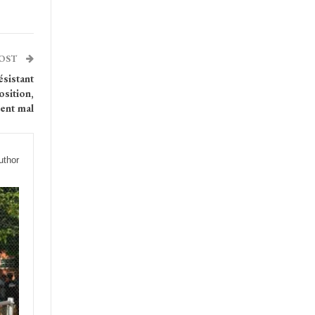
POST
ésistant
osition,
dent mal
uthor