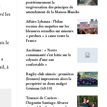
postérieurement la
e
tergiversation des principes de
amendement de la Maison-Blanche
é les
Affaire Lyhanna : l’bilan
recense des enquêtes sur les
blessures sexuelles sur mineurs
« perdues » à cause toute la
France
is le
Ascétisme : « Notre
communauté s’est bâtie sur le
 a
odyssée d’une eau
confortable »
il, à
Rugby-club nîmois : premières
(bonnes) impressions alors la
prospérité en doux malgré
Gruissan (40-19)
Tournoi de Cazères :
l’Argentin Santiago Alvarez