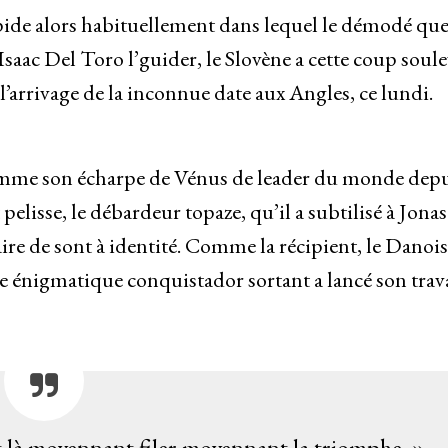
pide alors habituellement dans lequel le démodé qu
c Del Toro l’guider, le Slovène a cette coup soulev
’arrivage de la inconnue date aux Angles, ce lundi.
omme son écharpe de Vénus de leader du monde depu
 pelisse, le débardeur topaze, qu’il a subtilisé à Jonas
ire de sont à identité. Comme la récipient, le Danois
e énigmatique conquistador sortant a lancé son trava
t là moyennant filer moyennant la triomphe. »