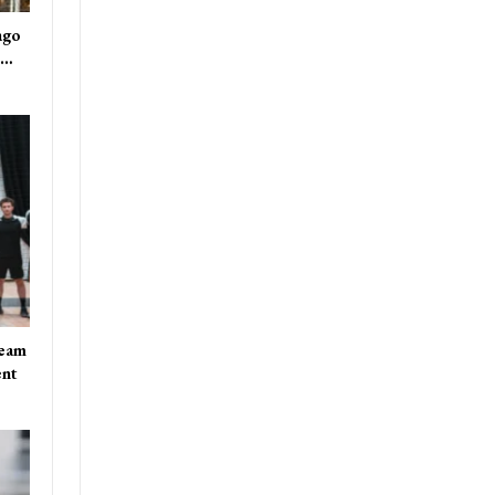
ago
s…
team
ent