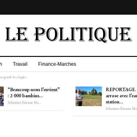
h
Travail
Finance-Marches
as gonflé les Angles
“Beaucoup nous l’envient”
REPORTAGE.
: 2 000 bambins…
arrose avec l’ea
station…
Sébastien-Étienne Marechal
Séb