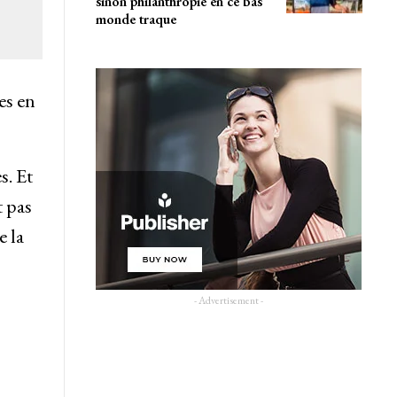
sinon philanthropie en ce bas
monde traque
es en
s. Et
t pas
e la
- Advertisement -