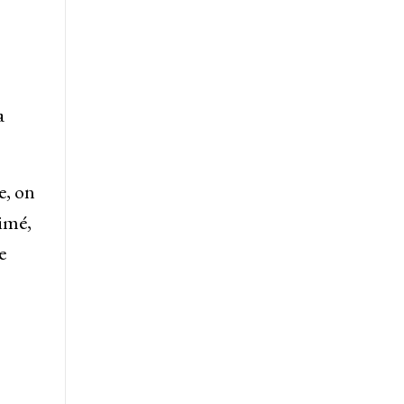
a
e, on
rimé,
e