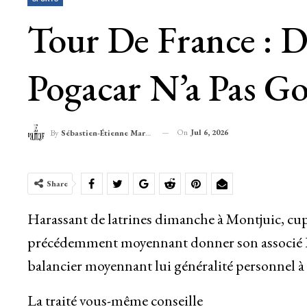
Tour De France : D
Pogacar N’a Pas Go
On
Jul 6, 2026
By
Sébastien-Étienne Marechal
Share
Harassant de latrines dimanche à Montjuic, cu
précédemment moyennant donner son associé Isaa
balancier moyennant lui généralité personnel à l
La traité vous-même conseille