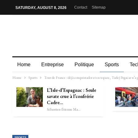
Contact
Sitemap
SATURDAY, AUGUST 8, 2026
Home
Entreprise
Politique
Sports
Tec
Home
Sports
Tour de France : déjà conquistador et en topaze, Tadej Pogacar n’a p
L’Isle-d’Espagnac : Seule
savate crue à l’confrérie
Cadre…
Sébastien-Étienne Marechal
SPORTS