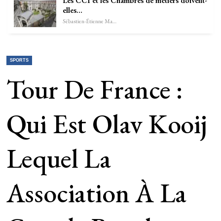
Les CCI et les Chambres de métiers doivent-
elles…
Sébastien-Étienne Marechal
SPORTS
Tour De France :
Qui Est Olav Kooij
Lequel La
Association À La