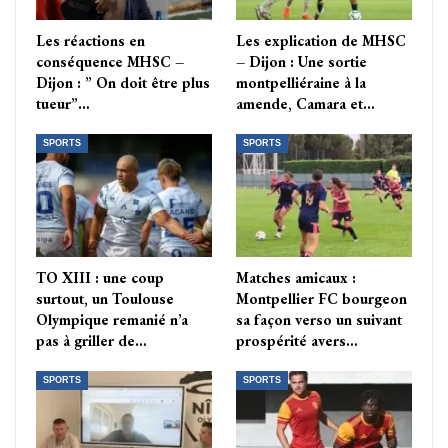
Les réactions en
Les explication de MHSC
conséquence MHSC –
– Dijon : Une sortie
Dijon : ” On doit être plus
montpelliéraine à la
tueur”…
amende, Camara et…
SPORTS
SPORTS
TO XIII : une coup
Matches amicaux :
surtout, un Toulouse
Montpellier FC bourgeon
Olympique remanié n’a
sa façon verso un suivant
pas à griller de…
prospérité avers…
SPORTS
SPORTS