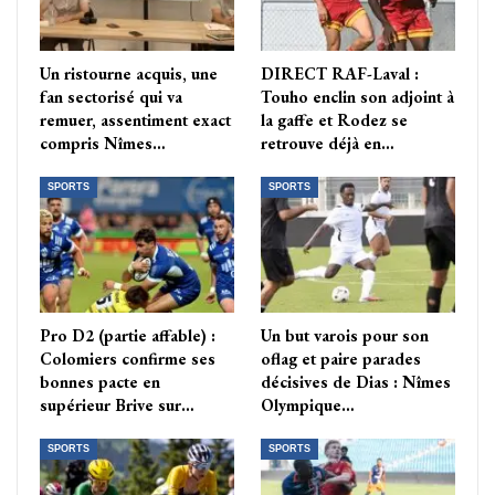
Un ristourne acquis, une
DIRECT RAF-Laval :
fan sectorisé qui va
Touho enclin son adjoint à
remuer, assentiment exact
la gaffe et Rodez se
compris Nîmes…
retrouve déjà en…
SPORTS
SPORTS
Pro D2 (partie affable) :
Un but varois pour son
Colomiers confirme ses
oflag et paire parades
bonnes pacte en
décisives de Dias : Nîmes
supérieur Brive sur…
Olympique…
SPORTS
SPORTS