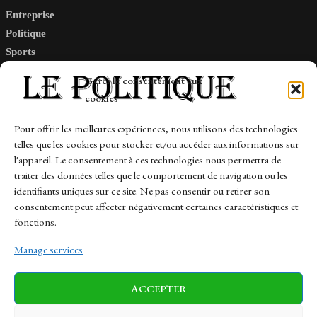
Entreprise
Politique
Sports
Tech
Gérer le consentement aux
Travail
cookies
Finance-Marches
Pour offrir les meilleures expériences, nous utilisons des technologies
telles que les cookies pour stocker et/ou accéder aux informations sur
Links
l'appareil. Le consentement à ces technologies nous permettra de
traiter des données telles que le comportement de navigation ou les
Contact
identifiants uniques sur ce site. Ne pas consentir ou retirer son
Sitemap
consentement peut affecter négativement certaines caractéristiques et
fonctions.
Manage services
News
Finance-Marches
Politics
ACCEPTER
Business
Tech
Health
Sports
Travel