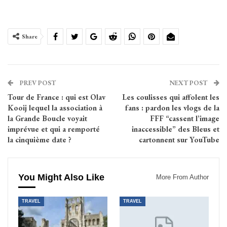
Share
PREV POST
NEXT POST
Tour de France : qui est Olav
Les coulisses qui affolent les
Kooij lequel la association à
fans : pardon les vlogs de la
la Grande Boucle voyait
FFF “cassent l’image
imprévue et qui a remporté
inaccessible” des Bleus et
la cinquième date ?
cartonnent sur YouTube
You Might Also Like
More From Author
TRAVEL
TRAVEL