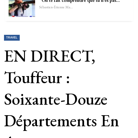
“On te fait comprendre que tu n’es pas…
Sébastien-Étienne Marechal
TRAVEL
EN DIRECT,
Touffeur :
Soixante-Douze
Départements En