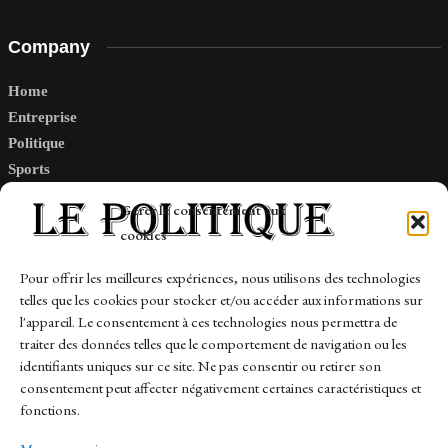
Company
Home
Entreprise
Politique
Sports
Tech
Gérer le consentement aux
Travail
cookies
Finance-Marches
Pour offrir les meilleures expériences, nous utilisons des technologies
telles que les cookies pour stocker et/ou accéder aux informations sur
Links
l'appareil. Le consentement à ces technologies nous permettra de
traiter des données telles que le comportement de navigation ou les
Contact
identifiants uniques sur ce site. Ne pas consentir ou retirer son
Sitemap
consentement peut affecter négativement certaines caractéristiques et
fonctions.