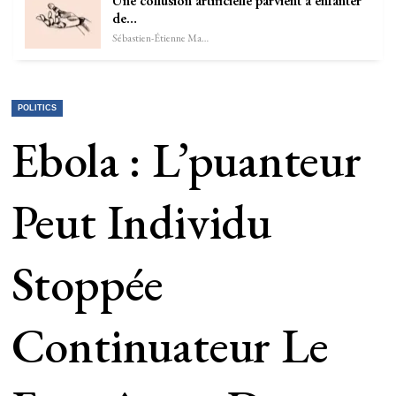
Une collusion artificielle parvient à enfanter
de…
Sébastien-Étienne Marechal
POLITICS
Ebola : L’puanteur
Peut Individu
Stoppée
Continuateur Le