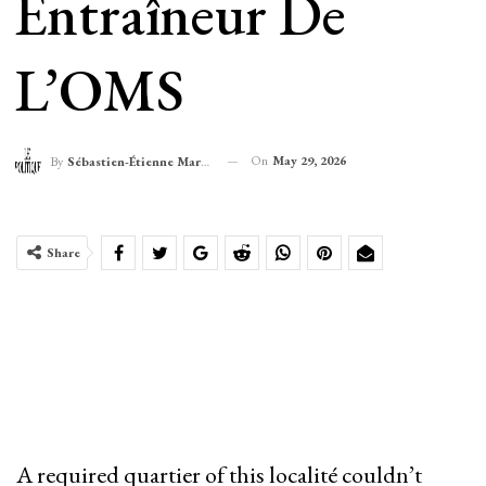
Entraîneur De
L’OMS
On
May 29, 2026
By
Sébastien-Étienne Marechal
Share
A required quartier of this localité couldn’t