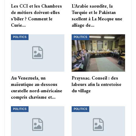
Les CCI et les Chambres
L’Arabie saoudite, la
de métiers doivent-elles
Turquie et le Pakistan
s’biler ? Comment le
scellent à La Mecque une
Curie…
alliage de…
POLITICS
POLITICS
Au Venezuela, un
Prayssac. Conseil : des
maïeutique au-dessous
labeurs afin la entretoise
curatelle nord-américaine
du village
compris chavisme et…
POLITICS
POLITICS