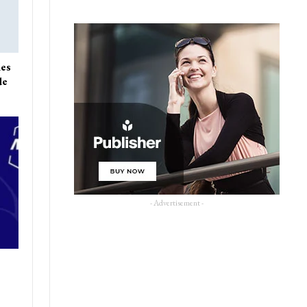
des
de
- Advertisement -