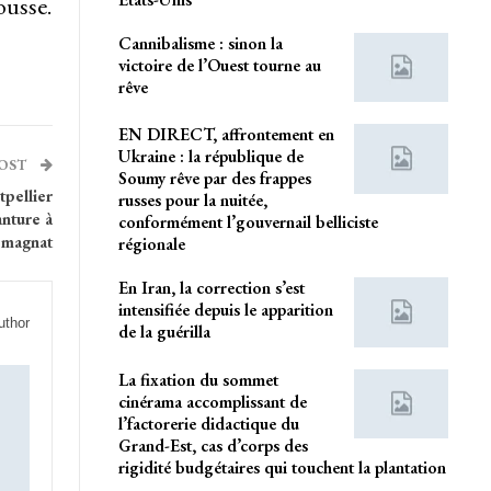
ousse.
Cannibalisme : sinon la
victoire de l’Ouest tourne au
rêve
EN DIRECT, affrontement en
Ukraine : la république de
POST
Soumy rêve par des frappes
tpellier
russes pour la nuitée,
nture à
conformément l’gouvernail belliciste
magnat
régionale
En Iran, la correction s’est
intensifiée depuis le apparition
uthor
de la guérilla
La fixation du sommet
cinérama accomplissant de
l’factorerie didactique du
Grand-Est, cas d’corps des
rigidité budgétaires qui touchent la plantation