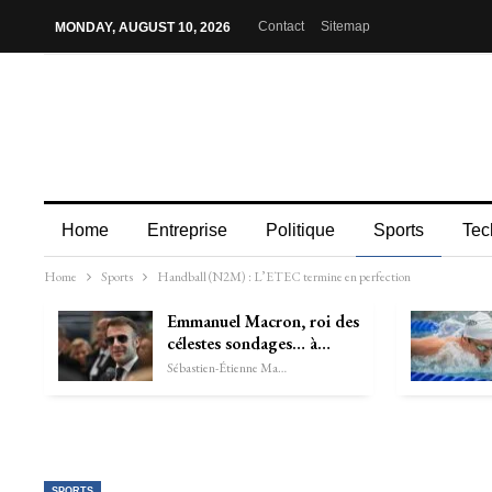
Contact
Sitemap
MONDAY, AUGUST 10, 2026
Home
Entreprise
Politique
Sports
Tec
Home
Sports
Handball (N2M) : L’ETEC termine en perfection
Emmanuel Macron, roi des
célestes sondages… à…
Sébastien-Étienne Marechal
SPORTS