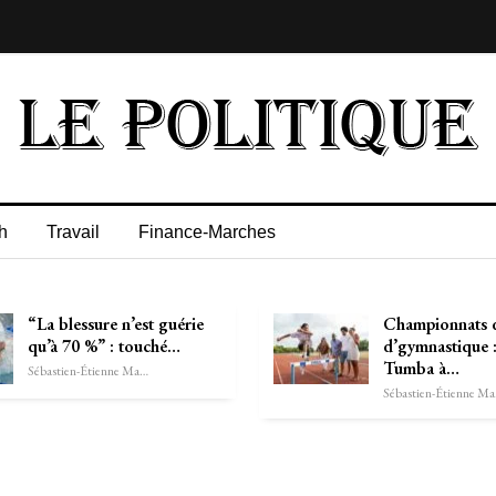
h
Travail
Finance-Marches
“La blessure n’est guérie
Championnats 
qu’à 70 %” : touché…
d’gymnastique :
Tumba à…
Sébastien-Étienne Marechal
Séb