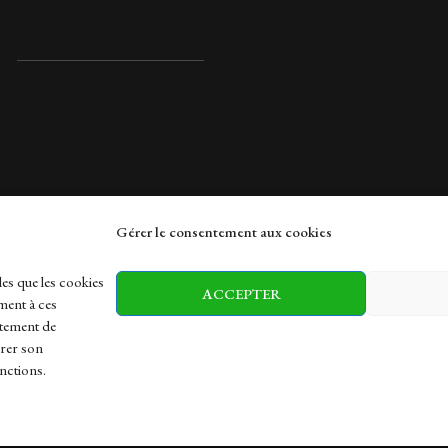
Gérer le consentement aux cookies
rches
les que les cookies
ACCEPTER
ment à ces
rtement de
irer son
h
Health
Sports
Travel
nctions.