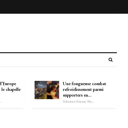
d’Europe
Une fougueuse combat
 le chapelle
refroidissement parmi
supporters en…
astien-Étienne Marechal
Sébastien-Étienne Marechal