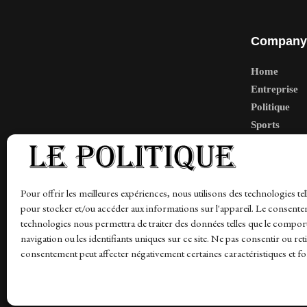
Company
Home
Entreprise
Politique
Sports
Tech
Travail
Finance-Ma
Pour offrir les meilleures expériences, nous utilisons des technologies tel
pour stocker et/ou accéder aux informations sur l'appareil. Le consente
technologies nous permettra de traiter des données telles que le compo
navigation ou les identifiants uniques sur ce site. Ne pas consentir ou ret
News
Finance-Marches
Politics
Business
Tec
consentement peut affecter négativement certaines caractéristiques et fo
© 1997-2026 - lepolitique.net. All Rights Reserved.