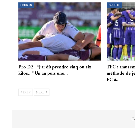
SPORTS
SPORTS
Pro D2 : “J’ai dû prendre cinq ou six
TFC : amusem
kilos…” Un an puis une…
méthode de je
FC à…
PREV
NEXT
Co