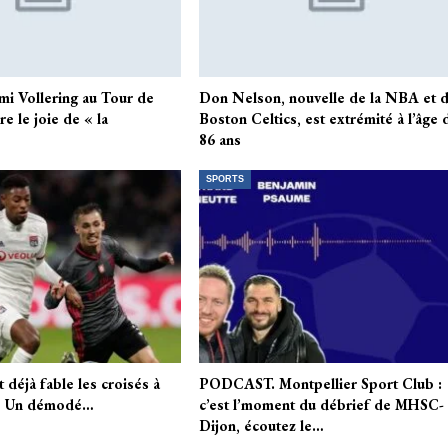
mi Vollering au Tour de
Don Nelson, nouvelle de la NBA et 
e le joie de « la
Boston Celtics, est extrémité à l’âge 
86 ans
SPORTS
t déjà fable les croisés à
PODCAST. Montpellier Sport Club :
s… Un démodé…
c’est l’moment du débrief de MHSC-
Dijon, écoutez le…