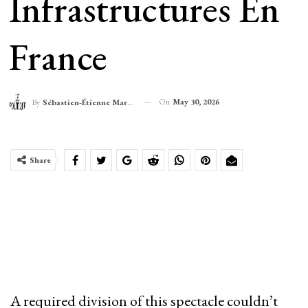
Infrastructures En
France
On
May 30, 2026
By
Sébastien-Étienne Marechal
Share
A required division of this spectacle couldn’t