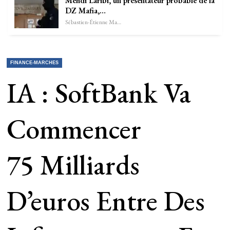
Mehdi Laribi, un présentateur probable de la
DZ Mafia,…
Sébastien-Étienne Marechal
FINANCE-MARCHES
IA : SoftBank Va
Commencer
75 Milliards
D’euros Entre Des