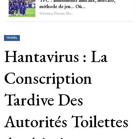
TFC : amusements amicaux, mercato,
méthode de jeu… Où…
Sébastien-Étienne Marechal
TRAVEL
Hantavirus : La
Conscription
Tardive Des
Autorités Toilettes