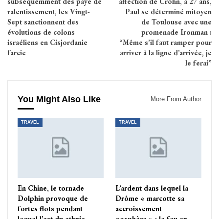
subséquemment des paye de
affection de Crohn, à 27 ans,
ralentissement, les Vingt-
Paul se déterminé mitoyen
Sept sanctionnent des
de Toulouse avec une
évolutions de colons
promenade Ironman :
israéliens en Cisjordanie
“Même s’il faut ramper pour
farcie
arriver à la ligne d’arrivée, je
le ferai”
You Might Also Like
More From Author
TRAVEL
TRAVEL
En Chine, le tornade
L’ardent dans lequel la
Dolphin provoque de
Drôme « marcotte sa
fortes flots pendant
accroissement
lequel l’est du ethnie…
oosphère » ; le feu en…