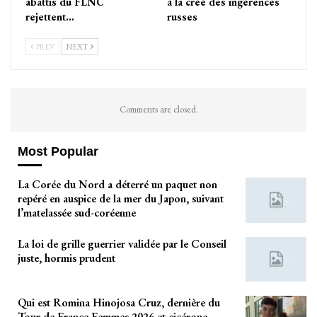
abattis du FLNC
à la créé des ingérences
rejettent…
russes
PREV
NEXT
Comments are closed.
Most Popular
La Corée du Nord a déterré un paquet non
repéré en auspice de la mer du Japon, suivant
l’matelassée sud-coréenne
La loi de grille guerrier validée par le Conseil
juste, hormis prudent
Qui est Romina Hinojosa Cruz, dernière du
Tour de France Femmes 2026 et cicérone