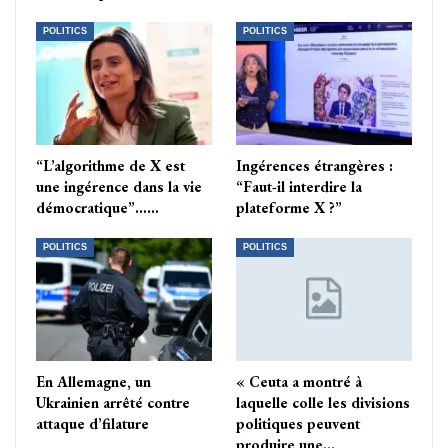
POLITICS
POLITICS
“L’algorithme de X est
Ingérences étrangères :
une ingérence dans la vie
“Faut-il interdire la
démocratique”……
plateforme X ?”
POLITICS
POLITICS
En Allemagne, un
« Ceuta a montré à
Ukrainien arrêté contre
laquelle colle les divisions
attaque d’filature
politiques peuvent
produire une…