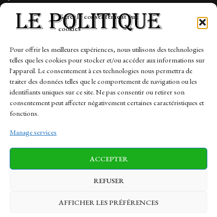
Tech
Gérer le consentement aux
Travail
cookies
Finance-Marches
Pour offrir les meilleures expériences, nous utilisons des technologies
telles que les cookies pour stocker et/ou accéder aux informations sur
Links
l'appareil. Le consentement à ces technologies nous permettra de
traiter des données telles que le comportement de navigation ou les
Contact
identifiants uniques sur ce site. Ne pas consentir ou retirer son
Sitemap
consentement peut affecter négativement certaines caractéristiques et
fonctions.
Manage services
News
Finance-Marches
Politics
ACCEPTER
Business
Tech
Health
Sports
Travel
REFUSER
AFFICHER LES PRÉFÉRENCES
© 1997-2026 - lepolitique.net. All Rights Reserved.