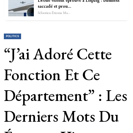
Drone violent éprouvé à Leipzig : business
saccadé et prou…
Sébastien-Étienne Marechal
POLITICS
“J’ai Adoré Cette
Fonction Et Ce
Département” : Les
Derniers Mots Du