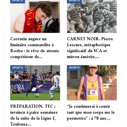
SPORTS
SPORTS
Corentin augure un
CARNET NOIR. Pierre
liminaire commandite à
Lescure, métaphorique
Rodez : le rêve de attente
significatif du SCA et
compétiteur de…
mitron émérite,…
SPORTS
SPORTS
PRÉPARATION. TFC :
“Je continuerai à courir
invaincu à paire semaines
tant que mon corps me le
de la suite de la Ligue 1,
permettra” : à 78 ans,…
Toulouse…