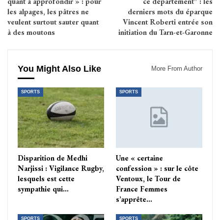
quant à approfondir » : pour
ce département” : les
les alpages, les pâtres ne
derniers mots du éparque
veulent surtout sauter quant
Vincent Roberti entrée son
à des moutons
initiation du Tarn-et-Garonne
You Might Also Like
More From Author
SPORTS
SPORTS
Disparition de Medhi
Une « certaine
Narjissi : Vigilance Rugby,
confession » : sur le côte
lesquels est cette
Ventoux, le Tour de
sympathie qui…
France Femmes
s’apprête…
SPORTS
SPORTS