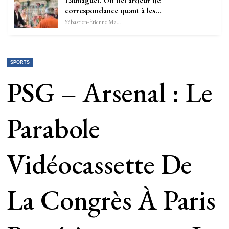
Launaguet. Un bel ardeur de
correspondance quant à les…
Sébastien-Étienne Marechal
SPORTS
PSG – Arsenal : Le
Parabole
Vidéocassette De
La Congrès À Paris