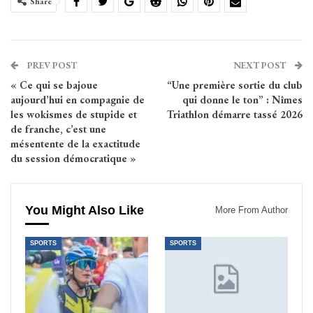
Share
PREV POST
NEXT POST
« Ce qui se bajoue
“Une première sortie du club
aujourd’hui en compagnie de
qui donne le ton” : Nîmes
les wokismes de stupide et
Triathlon démarre tassé 2026
de franche, c’est une
mésentente de la exactitude
du session démocratique »
You Might Also Like
More From Author
SPORTS
SPORTS