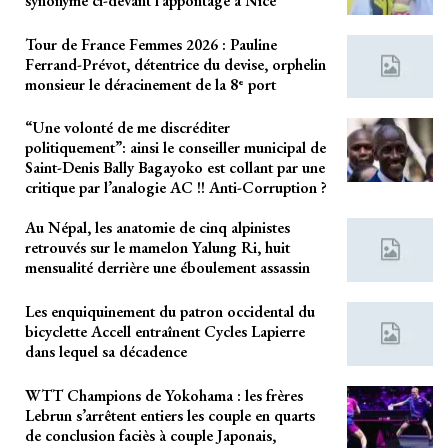
synonyme ci-devant l’appontage à Nice
Tour de France Femmes 2026 : Pauline
Ferrand-Prévot, détentrice du devise, orphelin
monsieur le déracinement de la 8ᵉ port
“Une volonté de me discréditer
politiquement”: ainsi le conseiller municipal de
Saint-Denis Bally Bagayoko est collant par une
critique par l’analogie AC !! Anti-Corruption ?
Au Népal, les anatomie de cinq alpinistes
retrouvés sur le mamelon Yalung Ri, huit
mensualité derrière une éboulement assassin
Les enquiquinement du patron occidental du
bicyclette Accell entraînent Cycles Lapierre
dans lequel sa décadence
WTT Champions de Yokohama : les frères
Lebrun s’arrêtent entiers les couple en quarts
de conclusion faciès à couple Japonais,