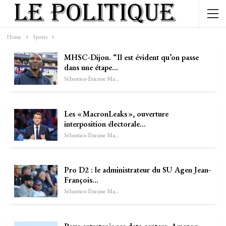
Home
Sports
MHSC-Dijon. “Il est évident qu’on passe
dans une étape…
Sébastien-Étienne Marechal
Les « MacronLeaks », ouverture
interposition électorale…
Sébastien-Étienne Marechal
Pro D2 : le administrateur du SU Agen Jean-
François…
Sébastien-Étienne Marechal