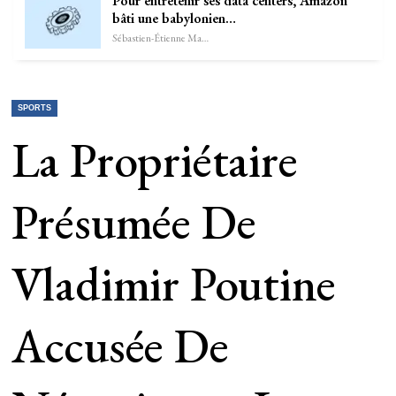
Pour entretenir ses data centers, Amazon
bâti une babylonien…
Sébastien-Étienne Marechal
SPORTS
La Propriétaire
Présumée De
Vladimir Poutine
Accusée De