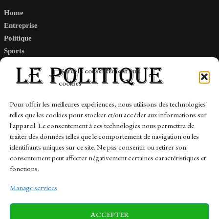
Home
Entreprise
Politique
Sports
Tech
Gérer le consentement aux
Travail
cookies
Finance-Marches
Pour offrir les meilleures expériences, nous utilisons des technologies
telles que les cookies pour stocker et/ou accéder aux informations sur
Links
l'appareil. Le consentement à ces technologies nous permettra de
traiter des données telles que le comportement de navigation ou les
Contact
identifiants uniques sur ce site. Ne pas consentir ou retirer son
consentement peut affecter négativement certaines caractéristiques et
Sitemap
fonctions.
Manage services
News
Finance-Marches
Politics
ACCEPTER