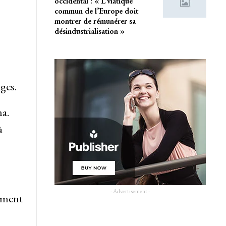
occidental : « L’viatique
commun de l’Europe doit
montrer de rémunérer sa
désindustrialisation »
ges.
na.
à
- Advertisement -
lement