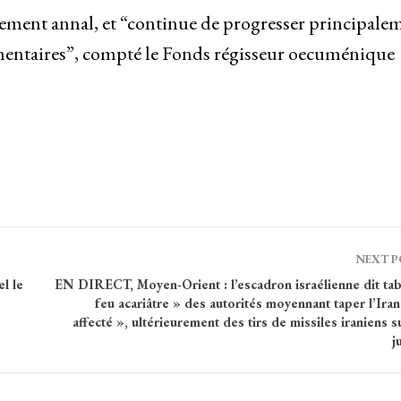
quement annal, et “continue de progresser principale
alimentaires”, compté le Fonds régisseur oecuménique
NEXT 
l le
EN DIRECT, Moyen-Orient : l’escadron israélienne dit tab
feu acariâtre » des autorités moyennant taper l’Ira
affecté », ultérieurement des tirs de missiles iraniens su
j