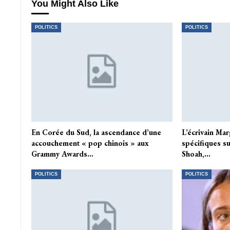
You Might Also Like
POLITICS
POLITICS
En Corée du Sud, la ascendance d’une
L’écrivain Mar
accouchement « pop chinois » aux
spécifiques su
Grammy Awards…
Shoah,…
POLITICS
POLITICS