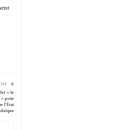
ment
POST
ler « le
n « pour
r l’Etat
udaïque