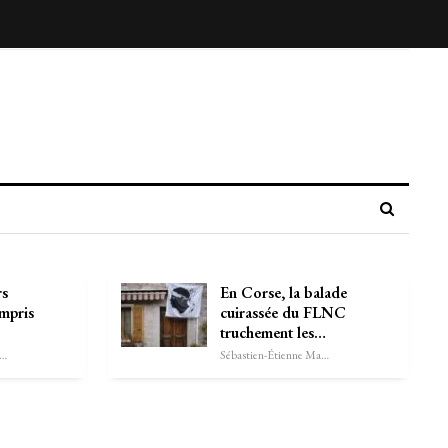
rs
En Corse, la balade
mpris
cuirassée du FLNC
truchement les…
astien-Étienne Marechal
Sébastien-Étienne Marechal