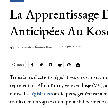
La Apprentissage D
Anticipées Au Kos
On
Jun 8, 2026
By
Sébastien-Étienne Marechal
Share
Troisièmes élections législatives en exclusivem
représentant Albin Kurti, Vetëvendosje (VV), a
nouvelles
législatives
anticipées, généreusement 
résultat en rétrogradation qui ne lui permet p