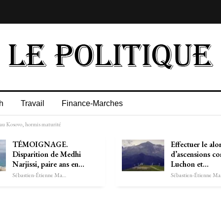
h
Travail
Finance-Marches
s au Kosovo, hormis maturité
TÉMOIGNAGE.
Effectuer le alo
Disparition de Medhi
d’ascensions co
Narjissi, paire ans en…
Luchon et…
Sébastien-Étienne Marechal
Séb