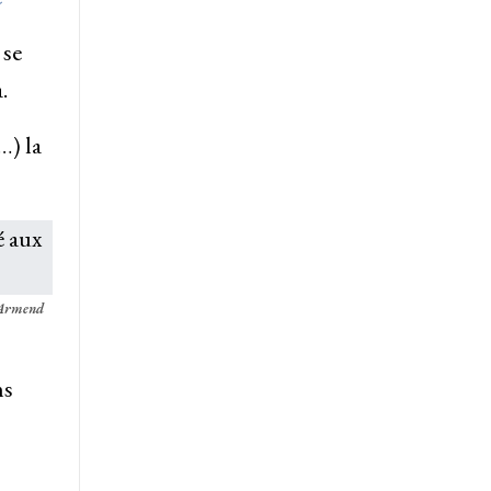
 se
.
…) la
Armend
ns