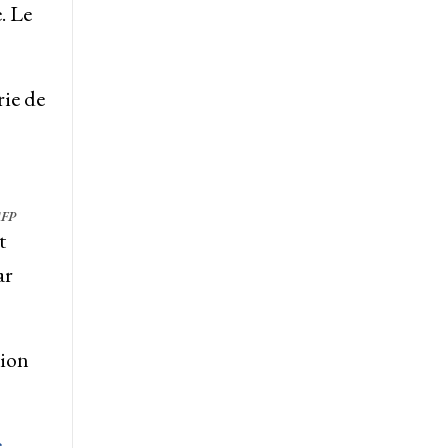
. Le
rie de
AFP
t
ar
tion
e