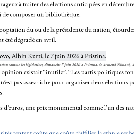
urageux à traiter des élections anticipées en décembre
i de composer un bibliothèque.
’cooptation du ou de la présidente du nation, étourde
t été dégradé en avril.
tion comme les législatives, dimanche 7 juin 2026 à Pristina.
© Armend Nimani, 
opinion existait “inutile”. “Les partis politiques fon
’est pas assez riche pour organiser deux élections p
s.
ons d’euros, une prix monumental comme l’un des na
tés tentent coûte que coûte d’affilier la ethnie serb