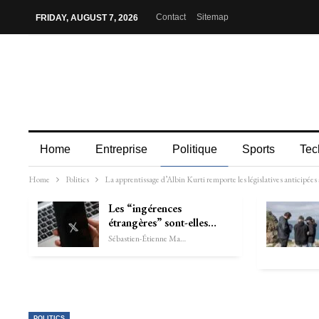
Contact
Sitemap
FRIDAY, AUGUST 7, 2026
Home
Entreprise
Politique
Sports
Tec
Home
Politics
La apprentissage d’Albin Kurti remporte les législatives anticipée
Les “ingérences
étrangères” sont-elles…
Sébastien-Étienne Marechal
POLITICS