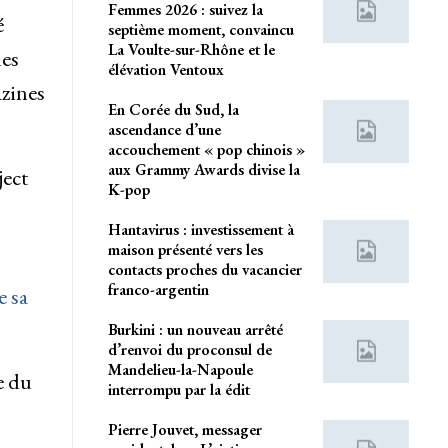
Femmes 2026 : suivez la
é
septième moment, convaincu
La Voulte-sur-Rhône et le
les
élévation Ventoux
azines
En Corée du Sud, la
ascendance d’une
accouchement « pop chinois »
aux Grammy Awards divise la
ject
K-pop
Hantavirus : investissement à
maison présenté vers les
contacts proches du vacancier
franco-argentin
 sa
Burkini : un nouveau arrêté
d’renvoi du proconsul de
Mandelieu-la-Napoule
e du
interrompu par la édit
Pierre Jouvet, messager