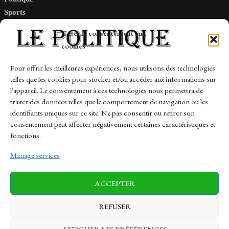
Sports
Tech
Gérer le consentement aux
Travail
cookies
Finance-Marches
Pour offrir les meilleures expériences, nous utilisons des technologies
telles que les cookies pour stocker et/ou accéder aux informations sur
Links
l'appareil. Le consentement à ces technologies nous permettra de
traiter des données telles que le comportement de navigation ou les
Contact
identifiants uniques sur ce site. Ne pas consentir ou retirer son
consentement peut affecter négativement certaines caractéristiques et
Sitemap
fonctions.
Manage services
News
Finance-Marches
Politics
ACCEPTER
Business
Tech
Health
Sports
Travel
REFUSER