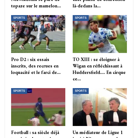
topaze sur le mamelon…
là-dedans la…
SPORTS
SPORTS
Pro D2 : six essais
TO XIII : se éloigner à
inscrits, des recrues en
Wigan en réfléchissant à
loquacité et le farci de…
Huddersfield…. En cirque
ce…
SPORTS
SPORTS
Football : sa siècle déjà
Un médiateur de Ligue 1