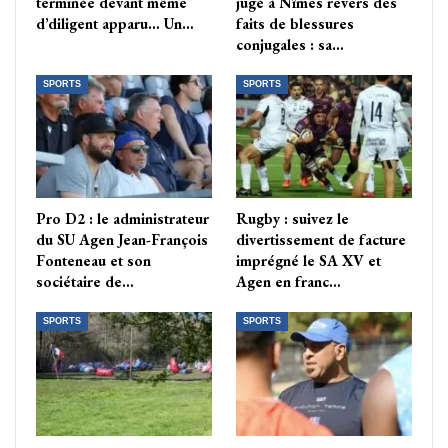
terminée devant même
jugé à Nîmes revers des
d’diligent apparu… Un…
faits de blessures
conjugales : sa…
SPORTS
SPORTS
Pro D2 : le administrateur
Rugby : suivez le
du SU Agen Jean-François
divertissement de facture
Fonteneau et son
imprégné le SA XV et
sociétaire de…
Agen en franc…
SPORTS
SPORTS