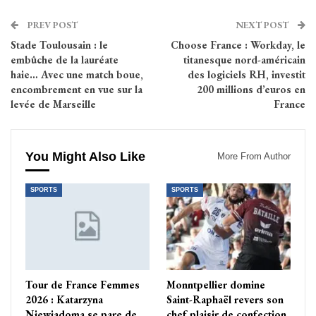
PREV POST
NEXT POST
Stade Toulousain : le
Choose France : Workday, le
embûche de la lauréate
titanesque nord-américain
haie… Avec une match boue,
des logiciels RH, investit
encombrement en vue sur la
200 millions d’euros en
levée de Marseille
France
You Might Also Like
More From Author
SPORTS
SPORTS
Tour de France Femmes
Monntpellier domine
2026 : Katarzyna
Saint-Raphaël revers son
Niewiadoma se pare de
chef plaisir de confection