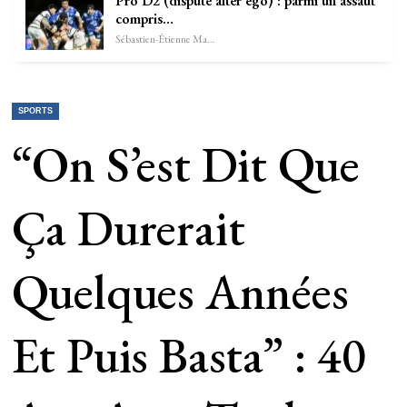
Pro D2 (dispute alter ego) : parmi un assaut
compris…
Sébastien-Étienne Marechal
SPORTS
“On S’est Dit Que
Ça Durerait
Quelques Années
Et Puis Basta” : 40