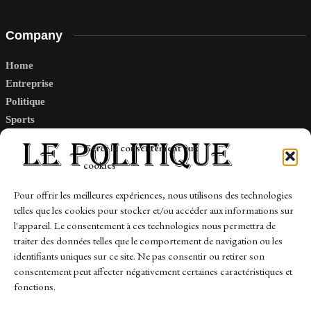
Company
Home
Entreprise
Politique
Sports
Tech
Gérer le consentement aux
Travail
cookies
Finance-Marches
Pour offrir les meilleures expériences, nous utilisons des technologies
telles que les cookies pour stocker et/ou accéder aux informations sur
Links
l'appareil. Le consentement à ces technologies nous permettra de
traiter des données telles que le comportement de navigation ou les
Contact
identifiants uniques sur ce site. Ne pas consentir ou retirer son
consentement peut affecter négativement certaines caractéristiques et
Sitemap
fonctions.