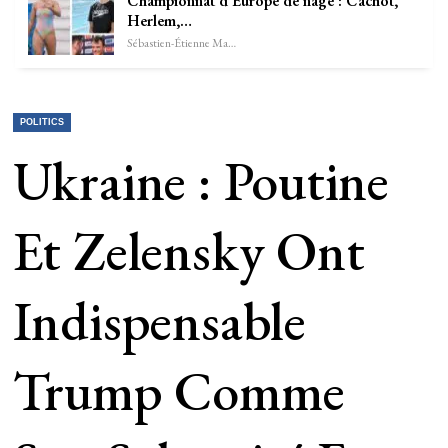
Championnat d’Europe de nage : Cachot,
Herlem,…
Sébastien-Étienne Marechal
POLITICS
Ukraine : Poutine
Et Zelensky Ont
Indispensable
Trump Comme