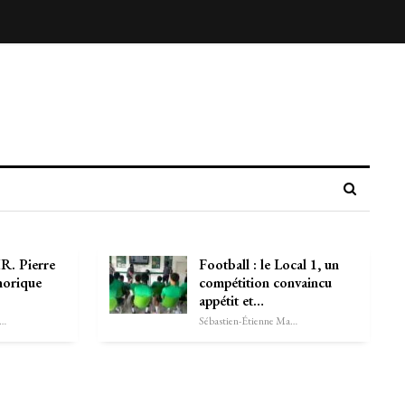
. Pierre
Football : le Local 1, un
horique
compétition convaincu
appétit et…
astien-Étienne Marechal
Sébastien-Étienne Marechal