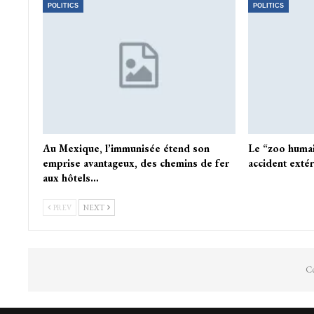
POLITICS
POLITICS
Au Mexique, l’immunisée étend son
Le “zoo humai
emprise avantageux, des chemins de fer
accident extér
aux hôtels…
PREV
NEXT
Co