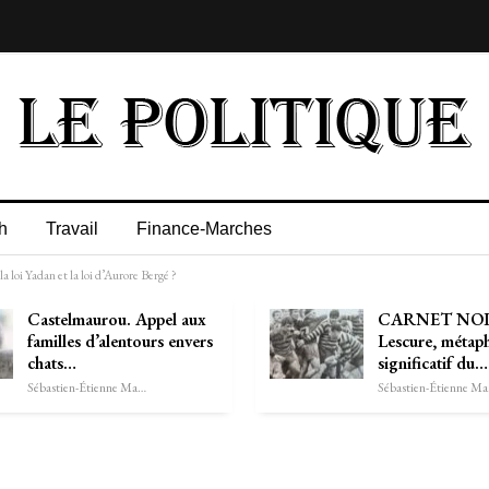
h
Travail
Finance-Marches
a loi Yadan et la loi d’Aurore Bergé ?
Castelmaurou. Appel aux
CARNET NOIR
familles d’alentours envers
Lescure, métap
chats…
significatif du…
Sébastien-Étienne Marechal
Séb