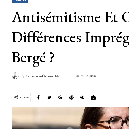
Antisémitisme Et O
Différences Imprég
Bergé ?
On
Jul 9, 2026
By
Sébastien-Étienne Marechal
Share