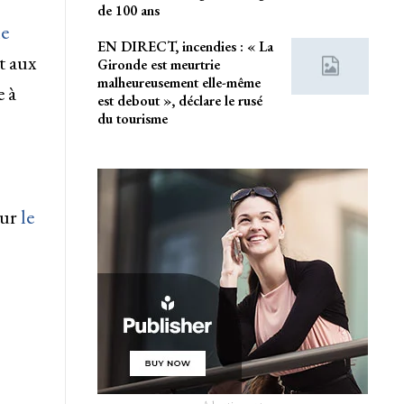
de 100 ans
le
EN DIRECT, incendies : « La
t aux
Gironde est meurtrie
malheureusement elle-même
 à
est debout », déclare le rusé
du tourisme
sur
le