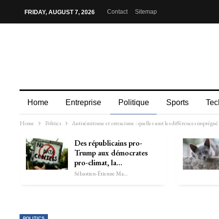
Contact
Sitemap
FRIDAY, AUGUST 7, 2026
Home
Entreprise
Politique
Sports
Tec
Home
Politics
Antisémitisme et ostracisme : quelles sont les différences imprégné l
Des républicains pro-
Trump aux démocrates
pro-climat, la…
Sébastien-Étienne Marechal
POLITICS