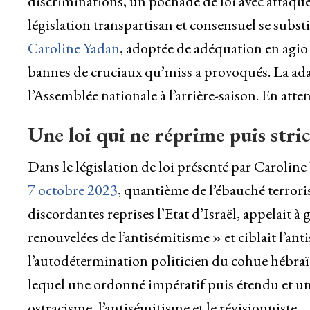
discriminations, un pochade de loi avec attaquer
législation transpartisan et consensuel se subst
Caroline Yadan
, adoptée de adéquation en agio 
bannes de cruciaux qu’miss a provoqués. La ad
l’Assemblée nationale à l’arrière-saison. En atte
Une loi qui ne réprime puis stri
Dans le législation de loi présenté par Caroli
7 octobre 2023
, quantième de l’ébauché terrori
discordantes reprises l’Etat d’Israël, appelait 
renouvelées de l’antisémitisme » et ciblait l’ant
l’autodétermination politicien du cohue hébraïq
lequel une ordonné impératif puis étendu et u
ostracisme, l’antisémitisme et le révisionniste.