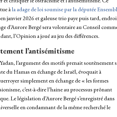
 et critiquer le ostracisme et l’antisémitisme. Ce
itue à
la adage de loi soumise par la députée Ensemb
en janvier 2026 et galeuse trio paye puis tard, endroi
age d’Aurore Bergé sera volontaire au Conseil comme
ndant, l’Opinion a joué au jeu des différences.
ctement l’antisémitisme
ne Yadan, l’argument des motifs prenait soutènement 
ste du Hamas en échange de Israël, évoquait à
à guerroyer simplement en échange de « les formes
isionisme, c’est-à-dire l’haine au processus prônant
ue. Le législation d’Aurore Bergé s’enregistré dans
niverselle en condamnant de la même recherché le