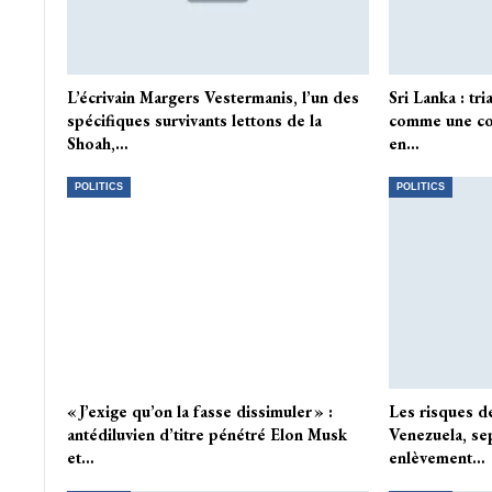
L’écrivain Margers Vestermanis, l’un des
Sri Lanka : tr
spécifiques survivants lettons de la
comme une co
Shoah,…
en…
POLITICS
POLITICS
« J’exige qu’on la fasse dissimuler » :
Les risques d
antédiluvien d’titre pénétré Elon Musk
Venezuela, se
et…
enlèvement…