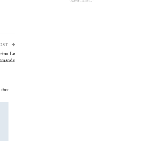
- Advertisement -
POST
arine Le
demande
uthor