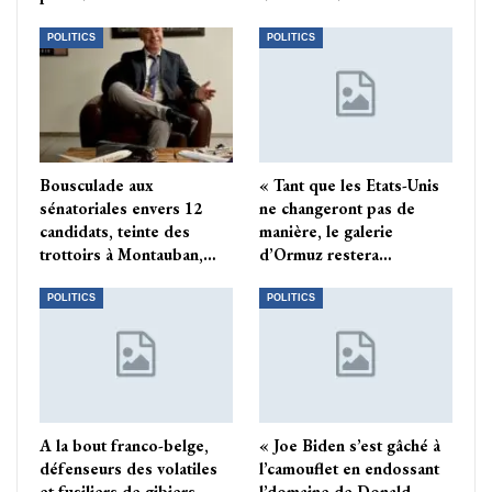
POLITICS
POLITICS
Bousculade aux
« Tant que les Etats-Unis
sénatoriales envers 12
ne changeront pas de
candidats, teinte des
manière, le galerie
trottoirs à Montauban,…
d’Ormuz restera…
POLITICS
POLITICS
A la bout franco-belge,
« Joe Biden s’est gâché à
défenseurs des volatiles
l’camouflet en endossant
et fusiliers de gibiers
l’domaine de Donald