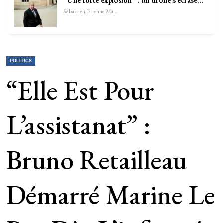
“Une forte explosion” : un drone s’écrase…
Sébastien-Étienne Marechal
POLITICS
“Elle Est Pour
L’assistanat” :
Bruno Retailleau
Démarré Marine Le