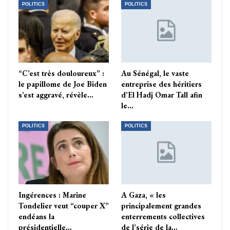
POLITICS
POLITICS
“C’est très douloureux” :
Au Sénégal, le vaste
le papillome de Joe Biden
entreprise des héritiers
s’est aggravé, révèle…
d’El Hadj Omar Tall afin
le…
POLITICS
POLITICS
Ingérences : Marine
A Gaza, « les
Tondelier veut “couper X”
principalement grandes
endéans la
enterrements collectives
présidentielle…
de l’série de la…