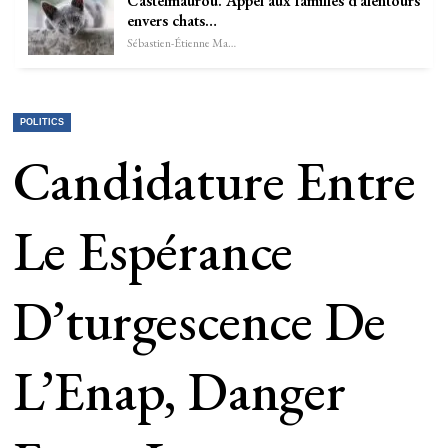
Castelmaurou. Appel aux familles d’alentours
envers chats…
Sébastien-Étienne Marechal
POLITICS
Candidature Entre
Le Espérance
D’turgescence De
L’Enap, Danger