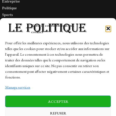
Entreprise
Politique
Sports
Tech
Gérer le consentement aux
Travail
cookies
Finance-Marches
Pour offrir les meilleures expériences, nous utilisons des technologies
telles que les cookies pour stocker et/ou accéder aux informations sur
Links
l'appareil. Le consentement à ces technologies nous permettra de
traiter des données telles que le comportement de navigation ou les
Contact
identifiants uniques sur ce site. Ne pas consentir ou retirer son
consentement peut affecter négativement certaines caractéristiques et
Sitemap
fonctions.
Manage services
News
Finance-Marches
Politics
ACCEPTER
Business
Tech
Health
Sports
Travel
REFUSER