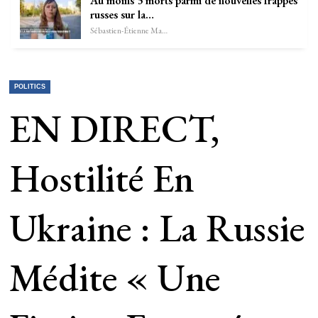
Au moins 3 morts parmi de nouvelles frappes
russes sur la…
Sébastien-Étienne Marechal
POLITICS
EN DIRECT,
Hostilité En
Ukraine : La Russie
Médite « Une