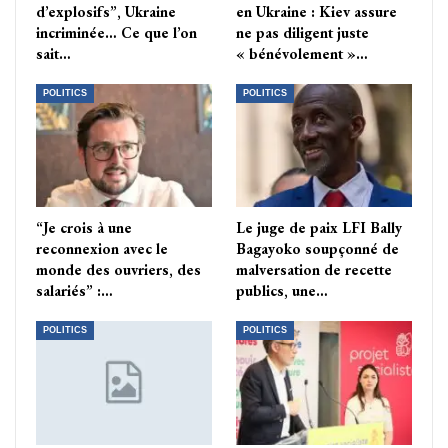
d’explosifs”, Ukraine
en Ukraine : Kiev assure
incriminée… Ce que l’on
ne pas diligent juste
sait…
« bénévolement »…
POLITICS
POLITICS
“Je crois à une
Le juge de paix LFI Bally
reconnexion avec le
Bagayoko soupçonné de
monde des ouvriers, des
malversation de recette
salariés” :…
publics, une…
POLITICS
POLITICS