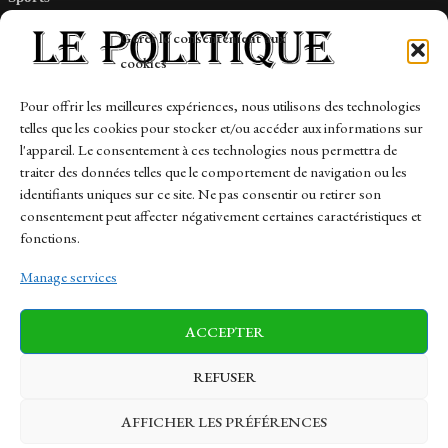
Tech
Gérer le consentement aux
Travail
cookies
Finance-Marches
Pour offrir les meilleures expériences, nous utilisons des technologies
telles que les cookies pour stocker et/ou accéder aux informations sur
Links
l'appareil. Le consentement à ces technologies nous permettra de
traiter des données telles que le comportement de navigation ou les
Contact
identifiants uniques sur ce site. Ne pas consentir ou retirer son
Sitemap
consentement peut affecter négativement certaines caractéristiques et
fonctions.
Manage services
News
Finance-Marches
Politics
ACCEPTER
Business
Tech
Health
Sports
Travel
REFUSER
AFFICHER LES PRÉFÉRENCES
© 1997-2026 - lepolitique.net. All Rights Reserved.