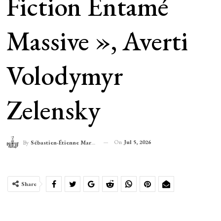
Fiction Entamé
Massive », Averti
Volodymyr
Zelensky
On
Jul 5, 2026
By
Sébastien-Étienne Marechal
Share