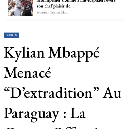
Monntpellier domine Saint-Raphaël revers
son chef plaisir de…
Sébastien-Étienne Marechal
SPORTS
Kylian Mbappé
Menacé
“d’extradition” Au
Paraguay : La