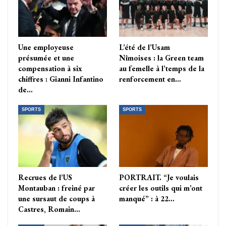
Une employeuse
L’été de l’Usam
présumée et une
Nîmoises : la Green team
compensation à six
au femelle à l’temps de la
chiffres : Gianni Infantino
renforcement en…
de…
SPORTS
SPORTS
Recrues de l’US
PORTRAIT. “Je voulais
Montauban : freiné par
créer les outils qui m’ont
une sursaut de coups à
manqué” : à 22…
Castres, Romain…