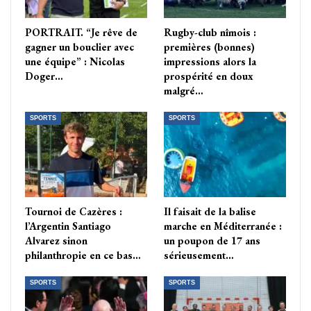
PORTRAIT. “Je rêve de
Rugby-club nîmois :
gagner un bouclier avec
premières (bonnes)
une équipe” : Nicolas
impressions alors la
Doger…
prospérité en doux
malgré…
SPORTS
SPORTS
Tournoi de Cazères :
Il faisait de la balise
l’Argentin Santiago
marche en Méditerranée :
Alvarez sinon
un poupon de 17 ans
philanthropie en ce bas…
sérieusement…
SPORTS
SPORTS