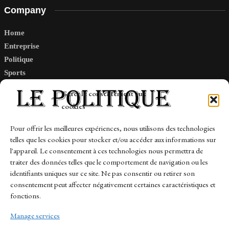
Company
Home
Entreprise
Politique
Sports
Tech
Gérer le consentement aux
Travail
cookies
Finance-Marches
Pour offrir les meilleures expériences, nous utilisons des technologies
telles que les cookies pour stocker et/ou accéder aux informations sur
Links
l'appareil. Le consentement à ces technologies nous permettra de
traiter des données telles que le comportement de navigation ou les
Contact
identifiants uniques sur ce site. Ne pas consentir ou retirer son
Sitemap
consentement peut affecter négativement certaines caractéristiques et
fonctions.
Manage services