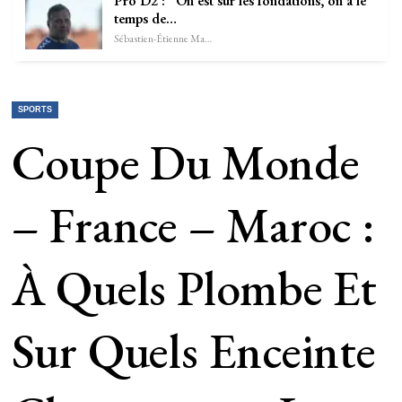
Pro D2 : “On est sur les fondations, on a le
temps de…
Sébastien-Étienne Marechal
SPORTS
Coupe Du Monde
– France – Maroc :
À Quels Plombe Et
Sur Quels Enceinte