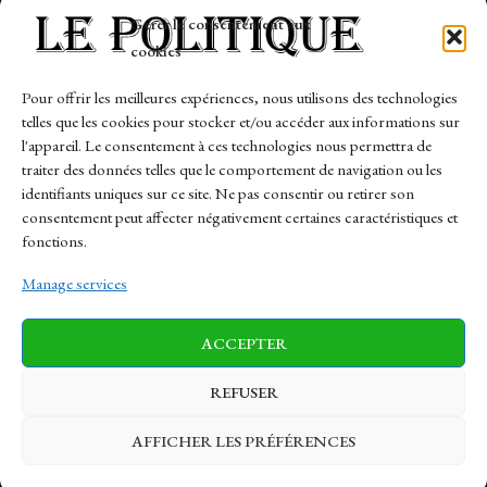
Tech
Gérer le consentement aux
Travail
cookies
Finance-Marches
Pour offrir les meilleures expériences, nous utilisons des technologies
telles que les cookies pour stocker et/ou accéder aux informations sur
Links
l'appareil. Le consentement à ces technologies nous permettra de
traiter des données telles que le comportement de navigation ou les
Contact
identifiants uniques sur ce site. Ne pas consentir ou retirer son
consentement peut affecter négativement certaines caractéristiques et
Sitemap
fonctions.
Manage services
News
Finance-Marches
Politics
ACCEPTER
Business
Tech
Health
Sports
Travel
REFUSER
AFFICHER LES PRÉFÉRENCES
© 1997-2026 - lepolitique.net. All Rights Reserved.