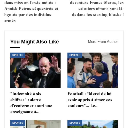
dans miss en farcie nuitée :
devanture France-Maroc, les
Annick Petrus séquestrée et
cafetiers nîmois sont là-
ligotée par des individus
dedans les starting-blocks !
armés
You Might Also Like
More From Author
SPORTS
SPORTS
“Indemnité à six
Football : “Merci de lui
chiffres” : alerté
avoir appris à aimer ces
d’renfermer souri une
couleurs”… Le…
enseignante à…
SPORTS
SPORTS